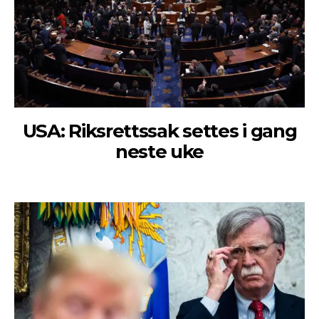
USA: Riksrettssak settes i gang
neste uke