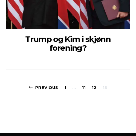
Trump og Kim i skjønn
forening?
Sidepaginerin
PREVIOUS
1
…
11
12
13