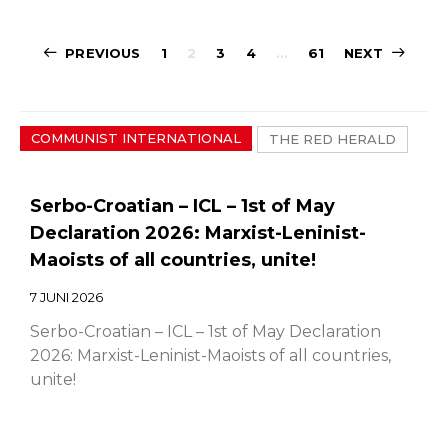
Sidepaginerin
PREVIOUS
1
2
3
4
…
61
NEXT
COMMUNIST INTERNATIONAL
THE RED HERALD
Serbo-Croatian – ICL – 1st of May
Declaration 2026: Marxist-Leninist-
Maoists of all countries, unite!
7 JUNI 2026
Serbo-Croatian – ICL – 1st of May Declaration
2026: Marxist-Leninist-Maoists of all countries,
unite!