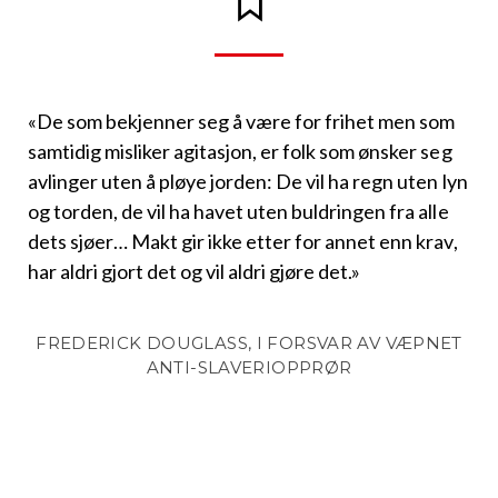
«De som bekjenner seg å være for frihet men som
samtidig misliker agitasjon, er folk som ønsker seg
avlinger uten å pløye jorden: De vil ha regn uten lyn
og torden, de vil ha havet uten buldringen fra alle
dets sjøer… Makt gir ikke etter for annet enn krav,
har aldri gjort det og vil aldri gjøre det.»
FREDERICK DOUGLASS, I FORSVAR AV VÆPNET
ANTI-SLAVERIOPPRØR