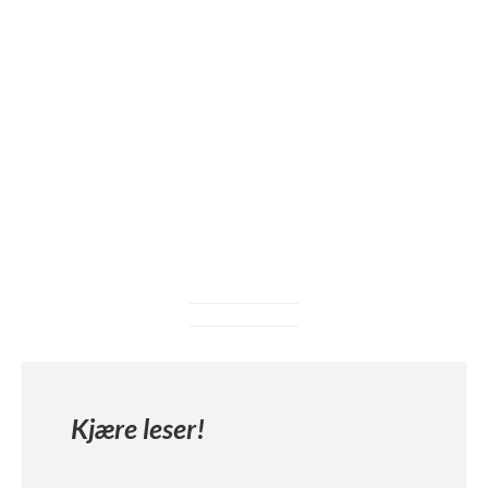
AZTEKISKE KRIGERE I KAMP MOT
SPANSKE CONQUISTADORER SOM HA
FORSKANSET SEG I EN BYGNING I DET
SOM I DAG ER MEXICO.
Kjære leser!