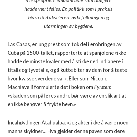
å ekspropriere landområder som tidligere
hadde vært felles. En politikk som i praksis
bidro til å akselerere avbefolkningen og
utarmingen av bygdene.
Las Casas, en ung prest som tok del i erobringen av
Cuba på 1500-tallet, rapporterte at spanjolene «ikke
hadde de minste kvaler med å stikke ned indianere i
titalls og tyvetalls, og å kutte biter av dem for å teste
hvor kvasse sverdene var». Eller som Niccolo
Machiavelli formulerte det i boken om
Fyrsten
:
«skaden som påføres andre bør være av en slik art at
en ikke behøver å frykte hevn.»
Incahøvdingen Atahualpa: «Jeg akter ikke å være noen
manns skyldner… Hva gjelder denne paven som dere