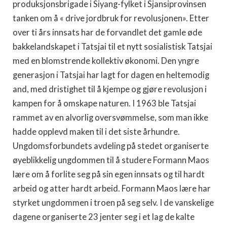
produksjonsbrigade i Siyang-fylket i Sjansiprovinsen
tanken om å « drive jordbruk for revolusjonen». Etter
over ti års innsats har de forvandlet det gamle øde
bakkelandskapet i Tatsjai til et nytt sosialistisk Tatsjai
med en blomstrende kollektiv økonomi. Den yngre
generasjon i Tatsjai har lagt for dagen en heltemodig
and, med dristighet til å kjempe og gjøre revolusjon i
kampen for å omskape naturen. I 1963 ble Tatsjai
rammet av en alvorlig oversvømmelse, som man ikke
hadde opplevd maken til i det siste århundre.
Ungdomsforbundets avdeling på stedet organiserte
øyeblikkelig ungdommen til å studere Formann Maos
lære om å forlite seg på sin egen innsats og til hardt
arbeid og atter hardt arbeid. Formann Maos lære har
styrket ungdommen i troen på seg selv. I de vanskelige
dagene organiserte 23 jenter seg i et lag de kalte