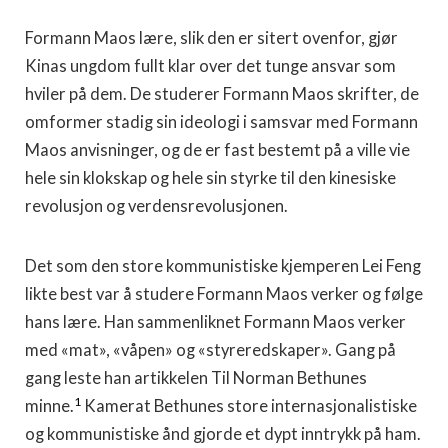
Formann Maos lære, slik den er sitert ovenfor, gjør
Kinas ungdom fullt klar over det tunge ansvar som
hviler på dem. De studerer Formann Maos skrifter, de
omformer stadig sin ideologi i samsvar med Formann
Maos anvisninger, og de er fast bestemt på a ville vie
hele sin klokskap og hele sin styrke til den kinesiske
revolusjon og verdensrevolusjonen.
Det som den store kommunistiske kjemperen Lei Feng
likte best var å studere Formann Maos verker og følge
hans lære. Han sammenliknet Formann Maos verker
med «mat», «våpen» og «styreredskaper». Gang på
gang leste han artikkelen Til Norman Bethunes
1
minne.
Kamerat Bethunes store internasjonalistiske
og kommunistiske ånd gjorde et dypt inntrykk på ham.