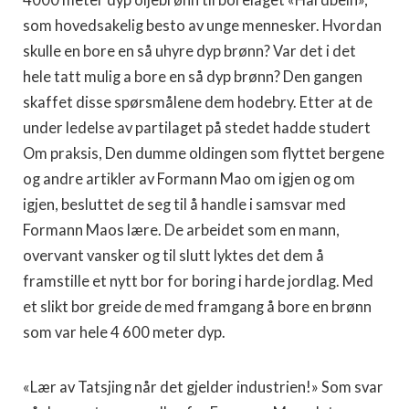
4000 meter dyp oljebrønn til borelaget «Hardbein»,
som hovedsakelig besto av unge mennesker. Hvordan
skulle en bore en så uhyre dyp brønn? Var det i det
hele tatt mulig a bore en så dyp brønn? Den gangen
skaffet disse spørsmålene dem hodebry. Etter at de
under ledelse av partilaget på stedet hadde studert
Om praksis, Den dumme oldingen som flyttet bergene
og andre artikler av Formann Mao om igjen og om
igjen, besluttet de seg til å handle i samsvar med
Formann Maos lære. De arbeidet som en mann,
overvant vansker og til slutt lyktes det dem å
framstille et nytt bor for boring i harde jordlag. Med
et slikt bor greide de med framgang å bore en brønn
som var hele 4 600 meter dyp.
«Lær av Tatsjing når det gjelder industrien!» Som svar