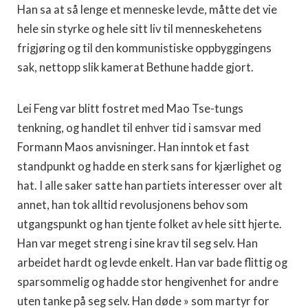
Han sa at så lenge et menneske levde, måtte det vie
hele sin styrke og hele sitt liv til menneskehetens
frigjøring og til den kommunistiske oppbyggingens
sak, nettopp slik kamerat Bethune hadde gjort.
Lei Feng var blitt fostret med Mao Tse-tungs
tenkning, og handlet til enhver tid i samsvar med
Formann Maos anvisninger. Han inntok et fast
standpunkt og hadde en sterk sans for kjærlighet og
hat. I alle saker satte han partiets interesser over alt
annet, han tok alltid revolusjonens behov som
utgangspunkt og han tjente folket av hele sitt hjerte.
Han var meget streng i sine krav til seg selv. Han
arbeidet hardt og levde enkelt. Han var bade flittig og
sparsommelig og hadde stor hengivenhet for andre
uten tanke på seg selv. Han døde » som martyr for