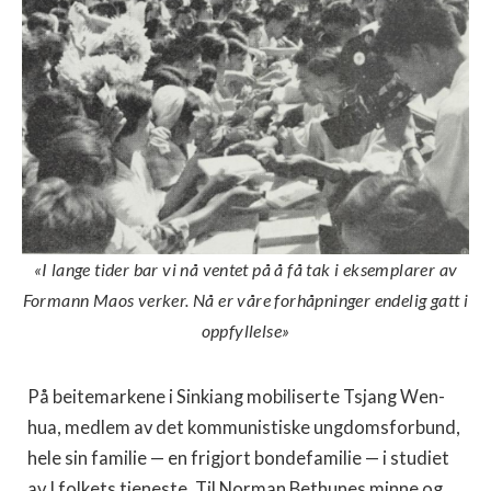
«I lange tider bar vi nå ventet på å få tak i eksemplarer av
Formann Maos verker. Nå er våre forhåpninger endelig gatt i
oppfyllelse»
På beitemarkene i Sinkiang mobiliserte Tsjang Wen-
hua, medlem av det kommunistiske ungdomsforbund,
hele sin familie — en frigjort bondefamilie — i studiet
av I folkets tjeneste, Til Norman Bethunes minne og