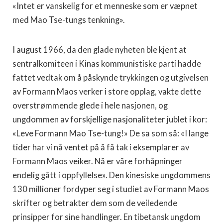
«Intet er vanskelig for et menneske som er væpnet
med Mao Tse-tungs tenkning».
I august 1966, da den glade nyheten ble kjent at
sentralkomiteen i Kinas kommunistiske parti hadde
fattet vedtak om å påskynde trykkingen og utgivelsen
av Formann Maos verker i store opplag, vakte dette
overstrømmende glede i hele nasjonen, og
ungdommen av forskjellige nasjonaliteter jublet i kor:
«Leve Formann Mao Tse-tung!» De sa som så: «I lange
tider har vi nå ventet på å få tak i eksemplarer av
Formann Maos veiker. Nå er våre forhåpninger
endelig gått i oppfyllelse». Den kinesiske ungdommens
130 millioner fordyper seg i studiet av Formann Maos
skrifter og betrakter dem som de veiledende
prinsipper for sine handlinger. En tibetansk ungdom