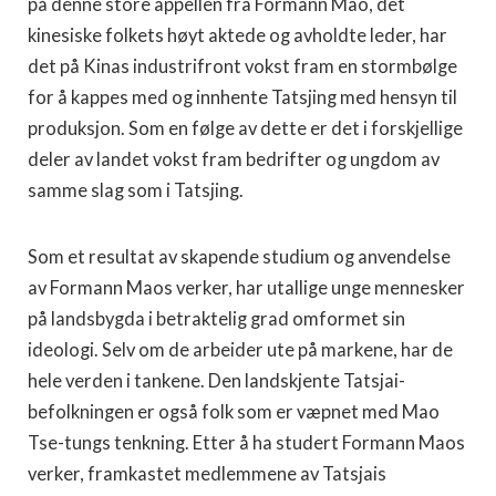
på denne store appellen fra Formann Mao, det
kinesiske folkets høyt aktede og avholdte leder, har
det på Kinas industrifront vokst fram en stormbølge
for å kappes med og innhente Tatsjing med hensyn til
produksjon. Som en følge av dette er det i forskjellige
deler av landet vokst fram bedrifter og ungdom av
samme slag som i Tatsjing.
Som et resultat av skapende studium og anvendelse
av Formann Maos verker, har utallige unge mennesker
på landsbygda i betraktelig grad omformet sin
ideologi. Selv om de arbeider ute på markene, har de
hele verden i tankene. Den landskjente Tatsjai-
befolkningen er også folk som er væpnet med Mao
Tse-tungs tenkning. Etter å ha studert Formann Maos
verker, framkastet medlemmene av Tatsjais