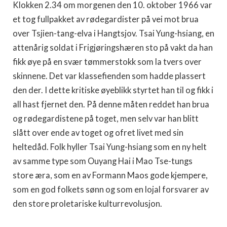
Klokken 2.34 om morgenen den 10. oktober 1966 var
et tog fullpakket av rødegardister på vei mot brua
over Tsjien-tang-elva i Hangtsjov. Tsai Yung-hsiang, en
attenårig soldat i Frigjøringshæren sto på vakt da han
fikk øye på en svær tømmerstokk som la tvers over
skinnene. Det var klassefienden som hadde plassert
den der. I dette kritiske øyeblikk styrtet han til og fikk i
all hast fjernet den. På denne måten reddet han brua
og rødegardistene på toget, men selv var han blitt
slått over ende av toget og ofret livet med sin
heltedåd. Folk hyller Tsai Yung-hsiang som en ny helt
av samme type som Ouyang Hai i Mao Tse-tungs
store æra, som en av Formann Maos gode kjempere,
som en god folkets sønn og som en lojal forsvarer av
den store proletariske kulturrevolusjon.