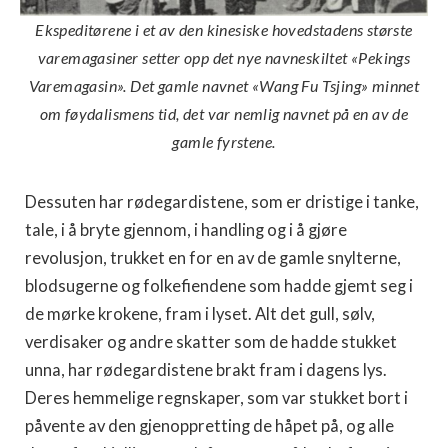
Ekspeditørene i et av den kinesiske hovedstadens største
varemagasiner setter opp det nye navneskiltet «Pekings
Varemagasin». Det gamle navnet «Wang Fu Tsjing» minnet
om føydalismens tid, det var nemlig navnet på en av de
gamle fyrstene.
Dessuten har rødegardistene, som er dristige i tanke,
tale, i å bryte gjennom, i handling og i å gjøre
revolusjon, trukket en for en av de gamle snylterne,
blodsugerne og folkefiendene som hadde gjemt seg i
de mørke krokene, fram i lyset. Alt det gull, sølv,
verdisaker og andre skatter som de hadde stukket
unna, har rødegardistene brakt fram i dagens lys.
Deres hemmelige regnskaper, som var stukket bort i
påvente av den gjenoppretting de håpet på, og alle