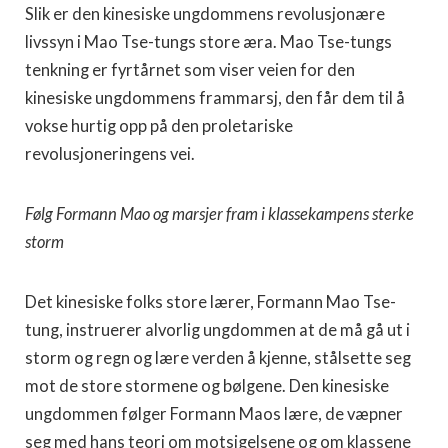
Slik er den kinesiske ungdommens revolusjonære
livssyn i Mao Tse-tungs store æra. Mao Tse-tungs
tenkning er fyrtårnet som viser veien for den
kinesiske ungdommens frammarsj, den får dem til å
vokse hurtig opp på den proletariske
revolusjoneringens vei.
Følg Formann Mao og marsjer fram i klassekampens sterke
storm
Det kinesiske folks store lærer, Formann Mao Tse-
tung, instruerer alvorlig ungdommen at de må gå ut i
storm og regn og lære verden å kjenne, stålsette seg
mot de store stormene og bølgene. Den kinesiske
ungdommen følger Formann Maos lære, de væpner
seg med hans teori om motsigelsene og om klassene