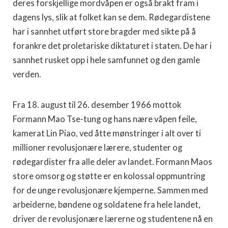
deres forskjellige mordvåpen er også brakt fram i
dagens lys, slik at folket kan se dem. Rødegardistene
har i sannhet utført store bragder med sikte på å
forankre det proletariske diktaturet i staten. De har i
sannhet rusket opp i hele samfunnet og den gamle
verden.
Fra 18. august til 26. desember 1966 mottok
Formann Mao Tse-tung og hans nære våpen feile,
kamerat Lin Piao, ved åtte mønstringer i alt over ti
millioner revolusjonære lærere, studenter og
rødegardister fra alle deler av landet. Formann Maos
store omsorg og støtte er en kolossal oppmuntring
for de unge revolusjonære kjemperne. Sammen med
arbeiderne, bøndene og soldatene fra hele landet,
driver de revolusjonære lærerne og studentene nå en