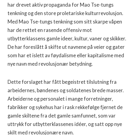
har drevet aktiv propaganda for Mao Tse-tungs
tenkning og den store proletariske kulturrevolusjon.
Med Mao Tse-tungs tenkning som sitt skarpe våpen
har de rettet en rasende offensiv mot
utbytterklassens gamle ideer, kultur, vaner og skikker.
De har foreslått å skifte ut navnene på veier og gater
som har et islett av føydalisme eller kapitalisme med
nye navn med revolusjonær betydning.
Dette forslaget har fått begeistret tilslutning fra
arbeidernes, bøndenes og soldatenes brede masser.
Arbeiderne og personalet i mange forretninger,
fabrikker og sykehus har i rask rekkefølge fjernet de
gamle skiltene fra det gamle samfunnet, som var
uttrykk for utbytterklassenes idéer, og satt opp nye
skilt med revolusjonære navn.