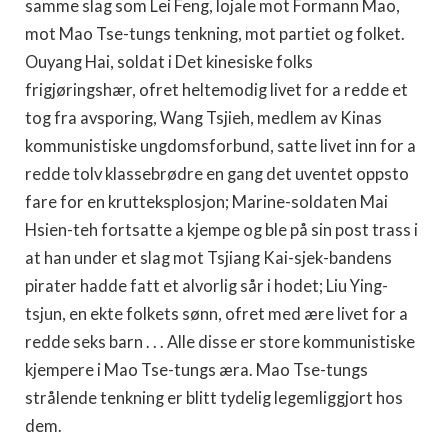
samme slag som Lei Feng, lojale mot Formann Mao,
mot Mao Tse-tungs tenkning, mot partiet og folket.
Ouyang Hai, soldat i Det kinesiske folks
frigjøringshær, ofret heltemodig livet for a redde et
tog fra avsporing, Wang Tsjieh, medlem av Kinas
kommunistiske ungdomsforbund, satte livet inn for a
redde tolv klassebrødre en gang det uventet oppsto
fare for en krutteksplosjon; Marine-soldaten Mai
Hsien-teh fortsatte a kjempe og ble på sin post trass i
at han under et slag mot Tsjiang Kai-sjek-bandens
pirater hadde fatt et alvorlig sår i hodet; Liu Ying-
tsjun, en ekte folkets sønn, ofret med ære livet for a
redde seks barn . . . Alle disse er store kommunistiske
kjempere i Mao Tse-tungs æra. Mao Tse-tungs
strålende tenkning er blitt tydelig legemliggjort hos
dem.