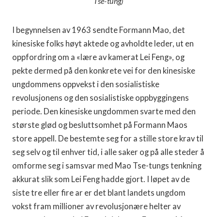
Tse-tung)
I begynnelsen av 1963 sendte Formann Mao, det
kinesiske folks høyt aktede og avholdte leder, ut en
oppfordring om a «lære av kamerat Lei Feng», og
pekte dermed på den konkrete vei for den kinesiske
ungdommens oppvekst i den sosialistiske
revolusjonens og den sosialistiske oppbyggingens
periode. Den kinesiske ungdommen svarte med den
største glød og besluttsomhet på Formann Maos
store appell. De bestemte seg for a stille store krav til
seg selv og til enhver tid, i alle saker og på alle steder å
omforme seg i samsvar med Mao Tse-tungs tenkning
akkurat slik som Lei Feng hadde gjort. I løpet av de
siste tre eller fire ar er det blant landets ungdom
vokst fram millioner av revolusjonære helter av