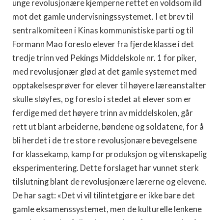
unge revolusjonære kjemperne rettet en voldsom ild
mot det gamle undervisningssystemet. I et brev til
sentralkomiteen i Kinas kommunistiske parti og til
Formann Mao foreslo elever fra fjerde klasse i det
tredje trinn ved Pekings Middelskole nr. 1 for piker,
med revolusjonær glød at det gamle systemet med
opptakelsesprøver for elever til høyere læreanstalter
skulle sløyfes, og foreslo i stedet at elever som er
ferdige med det høyere trinn av middelskolen, går
rett ut blant arbeiderne, bøndene og soldatene, for å
bli herdet i de tre store revolusjonære bevegelsene
for klassekamp, kamp for produksjon og vitenskapelig
eksperimentering. Dette forslaget har vunnet sterk
tilslutning blant de revolusjonære lærerne og elevene.
De har sagt: «Det vi vil tilintetgjøre er ikke bare det
gamle eksamenssystemet, men de kulturelle lenkene