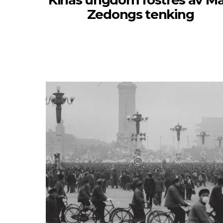
Kinas ungdom fostres av M
Zedongs tenking