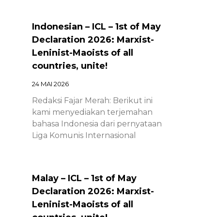
Indonesian – ICL – 1st of May
Declaration 2026: Marxist-
Leninist-Maoists of all
countries, unite!
24 MAI 2026
Redaksi Fajar Merah: Berikut ini
kami menyediakan terjemahan
bahasa Indonesia dari pernyataan
Liga Komunis Internasional
Malay – ICL – 1st of May
Declaration 2026: Marxist-
Leninist-Maoists of all