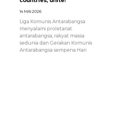
countries, unite!
14 MAI 2026
Liga Komunis Antarabangsa
menyalami proletariat
antarabangsa, rakyat massa
sedunia dan Gerakan Komunis
Antarabangsa sempena Hari
Proletariat Antarabangsa.
Chinese – ICL – 1st of May
Declaration 2026: Marxist-
Leninist-Maoists of all
countries, unite!
14 MAI 2026
Chinese – ICL – 1st of May
Declaration 2026: Marxist-Leninist-