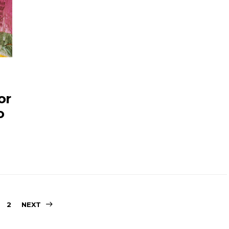
or
o
Sidepaginering
2
NEXT