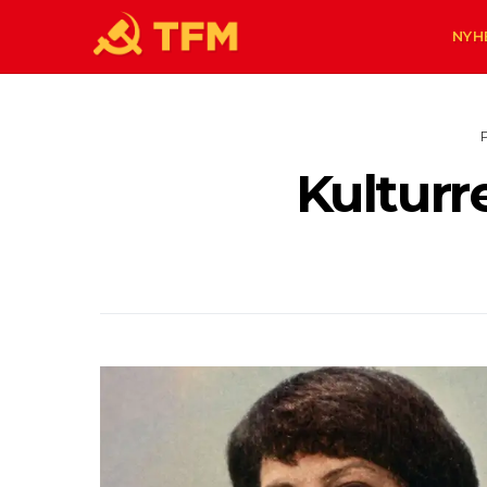
NYH
Kulturr