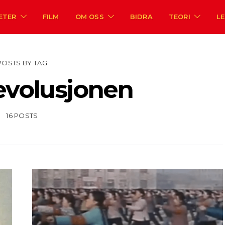
ETER
FILM
OM OSS
BIDRA
TEORI
L
POSTS BY TAG
evolusjonen
16 POSTS