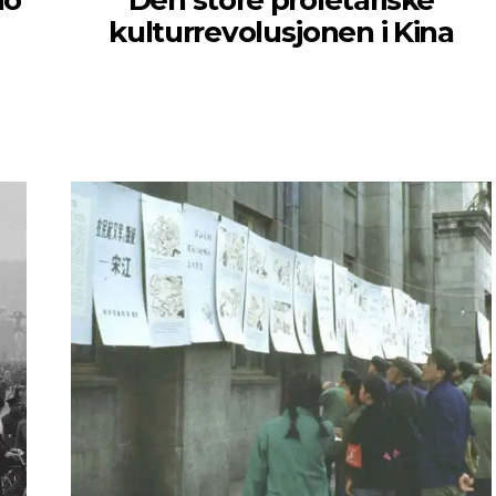
ao
Den store proletariske
kulturrevolusjonen i Kina