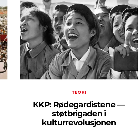
TEORI
KKP: Rødegardistene —
støtbrigaden i
kulturrevolusjonen