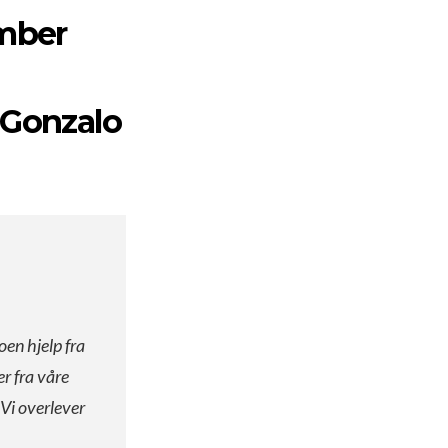
ember
 Gonzalo
oen hjelp fra
er fra våre
 Vi overlever