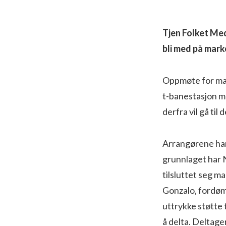
Tjen Folket Medi
bli med på mark
Oppmøte for mar
t-banestasjon m
derfra vil gå t
Arrangørene har
grunnlaget har 
tilsluttet seg m
Gonzalo, fordøm
uttrykke støtte 
å delta. Deltage