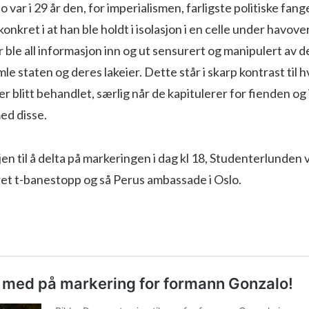
var i 29 år den, for imperialismen, farligste politiske fang
onkret i at han ble holdt i isolasjon i en celle under havove
ble all informasjon inn og ut sensurert og manipulert av 
e staten og deres lakeier. Dette står i skarp kontrast til 
 er blitt behandlet, særlig når de kapitulerer for fienden og
ed disse.
jen til å delta på markeringen i dag kl 18, Studenterlunden 
et t-banestopp og så Perus ambassade i Oslo.