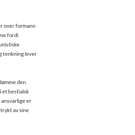
er over formann
me fordi
nistiske
g tenkning lever
ordømme den
 et bestialsk
ansvarlige er
trykt av sine