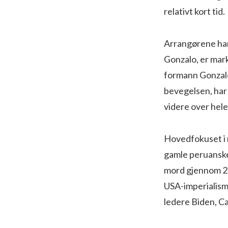
relativt kort tid.
Arrangørene har
Gonzalo, er mar
formann Gonzalo
bevegelsen, har
videre over hele
Hovedfokuset i 
gamle peruanske
mord gjennom 29
USA-imperialism
ledere Biden, Ca