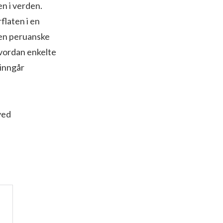
en i verden.
rflaten i en
den peruanske
hvordan enkelte
 inngår
ved