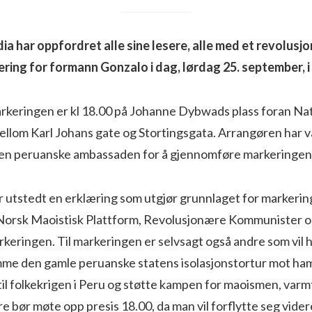
a har oppfordret alle sine lesere, alle med et revolusjon
ering for formann Gonzalo i dag, lørdag 25. september, i
keringen er kl 18.00 på Johanne Dybwads plass foran Na
ellom Karl Johans gate og Stortingsgata. Arrangøren har v
il den peruanske ambassaden for å gjennomføre markeringen
 utstedt en erklæring som utgjør grunnlaget for markerin
Norsk Maoistisk Plattform, Revolusjonære Kommunister o
arkeringen. Til markeringen er selvsagt også andre som vil
me den gamle peruanske statens isolasjonstortur mot ham 
til folkekrigen i Peru og støtte kampen for maoismen, varm
re bør møte opp presis 18.00, da man vil forflytte seg vider