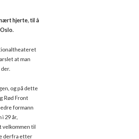
ært hjerte, til å
 Oslo.
tionaltheateret
arslet at man
 der.
gen, og på dette
g Rød Front
 hedre formann
i 29 år,
t velkommen til
e derfra etter