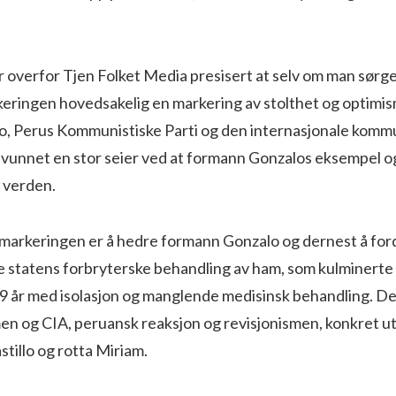
 overfor Tjen Folket Media presisert at selv om man sørg
keringen hovedsakelig en markering av stolthet og optimis
, Perus Kommunistiske Parti og den internasjonale kommu
 vunnet en stor seier ved at formann Gonzalos eksempel o
 verden.
markeringen er å hedre formann Gonzalo og dernest å f
 statens forbryterske behandling av ham, som kulminerte i
 år med isolasjon og manglende medisinsk behandling. De 
en og CIA, peruansk reaksjon og revisjonismen, konkret ut
stillo og rotta Miriam.