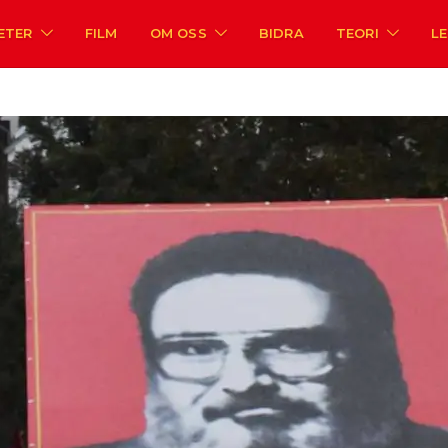
ETER
FILM
OM OSS
BIDRA
TEORI
L