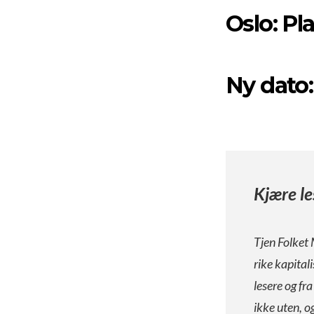
Oslo: Pl
Ny dato:
Kjære le
Tjen Folket 
rike kapital
lesere og fr
ikke uten, o