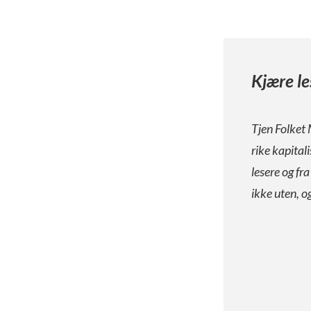
Kjære le
Tjen Folket 
rike kapital
lesere og fr
ikke uten, o