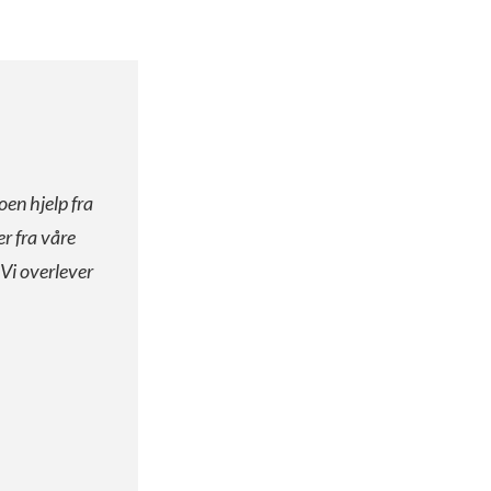
oen hjelp fra
er fra våre
 Vi overlever