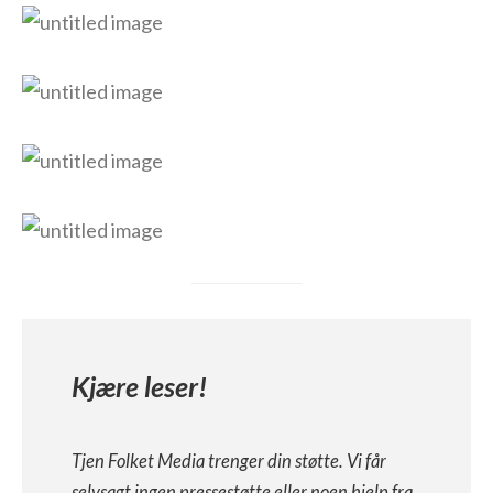
Kjære leser!
Tjen Folket Media trenger din støtte. Vi får
selvsagt ingen pressestøtte eller noen hjelp fra