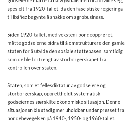
godseierne måtte få halvføydalismen til å utvikle seg,
spesielt fra 1920-tallet, da den fascistiske regjeringa
til Ibáñez begynte å snakke om agrobusiness.
Siden 1920-tallet, med veksten i bondeopprøret,
måtte godseierne bidra til å omstrukturere den gamle
staten for å utvide den sosiale støttebasen, samtidig
som de ble fortrengt av storborgerskapet fra
kontrollen over staten.
Staten, som et fellesdiktatur av godseiere og
storborgerskap, opprettholdt systematisk
godseiernes særskilte økonomiske situasjon. Denne
situasjonen ble stadig mer uholdbar under presset fra
bondebevegelsen på 1940-, 1950- og 1960-tallet.