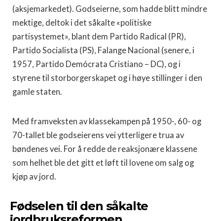
(aksjemarkedet). Godseierne, som hadde blitt mindre
mektige, deltok i det såkalte «politiske
partisystemet», blant dem Partido Radical (PR),
Partido Socialista (PS), Falange Nacional (senere, i
1957, Partido Demócrata Cristiano – DC), og i
styrene til storborgerskapet og i høye stillinger i den
gamle staten.
Med framveksten av klassekampen på 1950-, 60- og
70-tallet ble godseierens vei ytterligere trua av
bøndenes vei. For å redde de reaksjonære klassene
som helhet ble det gitt et løft til lovene om salg og
kjøp av jord.
Fødselen til den såkalte
jordbruksreformen