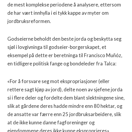
de mest komplekse periodene å analysere, ettersom
de har vært innhylla i ei tykk kappe av myter om
jordbruksreformen.
Godseierne beholdt den beste jorda og beskytta seg
sjøl i lovgivninga til godseier-borgerskapet, et
eksempel på dette er beretninga til Francisco Muñóz,
en tidligere politisk fange og bondeleder fra Talca:
«For å forsvare seg mot ekspropriasjoner (eller
rettere sagt kjøp av jord), delte noen av sjefene jorda
si i flere deler og fordelte dem blant slektningene sine,
slik at gårdene deres hadde mindre enn 80 hektar, og
de ansatte var færre enn 25 jordbruksarbeidere, slik
at de ikke kunne danne fagforeninger og
eiendommene deres ikke kunne eksproprieres».