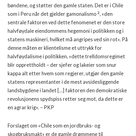
bøndene, og støtter den gamle staten. Det er i Chile
2
som i Peru når det gjelder gamonalismo
, «den
sentrale faktoren ved dette fenomenet er den store
halvføydale eiendommens hegemoni i politikken og i
statens maskineri, hvilket må angripes ved sin rot». På
denne måten er klientelisme et uttrykk for
halvføydalisme i politikken, «dette trelldomsregimet
blir opprettholdt – der sjefer og lakeier som snur
kappa alt etter hvem som regjerer, utgjør den gamle
statens representanter i de mest avsidesliggende
landsbygdene i landet […] faktoren den demokratiske
revolusjonens spydspiss retter seg mot, da dette er
en agrar krig». – PKP
Forslaget om «Chile som en jordbruks- og
skogbruksmakt» er de gamle drømmene til