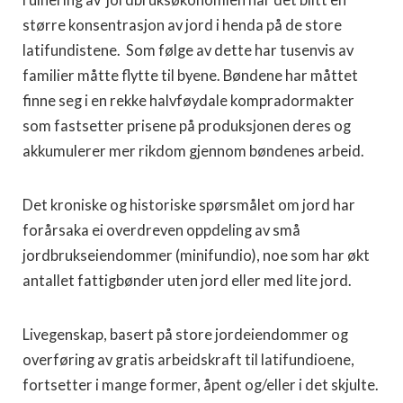
ruinering av jordbruksøkonomien har det blitt en
større konsentrasjon av jord i henda på de store
latifundistene. Som følge av dette har tusenvis av
familier måtte flytte til byene. Bøndene har måttet
finne seg i en rekke halvføydale kompradormakter
som fastsetter prisene på produksjonen deres og
akkumulerer mer rikdom gjennom bøndenes arbeid.
Det kroniske og historiske spørsmålet om jord har
forårsaka ei overdreven oppdeling av små
jordbrukseiendommer (minifundio), noe som har økt
antallet fattigbønder uten jord eller med lite jord.
Livegenskap, basert på store jordeiendommer og
overføring av gratis arbeidskraft til latifundioene,
fortsetter i mange former, åpent og/eller i det skjulte.