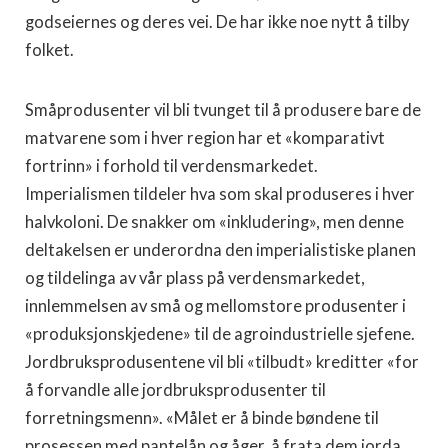
godseiernes og deres vei. De har ikke noe nytt å tilby
folket.
Småprodusenter vil bli tvunget til å produsere bare de
matvarene som i hver region har et «komparativt
fortrinn» i forhold til verdensmarkedet.
Imperialismen tildeler hva som skal produseres i hver
halvkoloni. De snakker om «inkludering», men denne
deltakelsen er underordna den imperialistiske planen
og tildelinga av vår plass på verdensmarkedet,
innlemmelsen av små og mellomstore produsenter i
«produksjonskjedene» til de agroindustrielle sjefene.
Jordbruksprodusentene vil bli «tilbudt» kreditter «for
å forvandle alle jordbruksprodusenter til
forretningsmenn». «Målet er å binde bøndene til
prosessen med pantelån og åger, å frata dem jorda