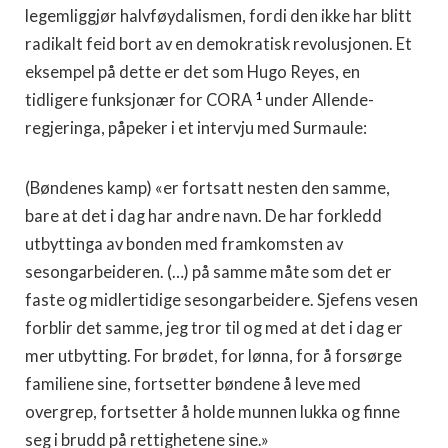
legemliggjør halvføydalismen, fordi den ikke har blitt
radikalt feid bort av en demokratisk revolusjonen. Et
eksempel på dette er det som Hugo Reyes, en
1
tidligere funksjonær for CORA
under Allende-
regjeringa, påpeker i et intervju med Surmaule:
(Bøndenes kamp) «er fortsatt nesten den samme,
bare at det i dag har andre navn. De har forkledd
utbyttinga av bonden med framkomsten av
sesongarbeideren. (…) på samme måte som det er
faste og midlertidige sesongarbeidere. Sjefens vesen
forblir det samme, jeg tror til og med at det i dag er
mer utbytting. For brødet, for lønna, for å forsørge
familiene sine, fortsetter bøndene å leve med
overgrep, fortsetter å holde munnen lukka og finne
seg i brudd på rettighetene sine.»