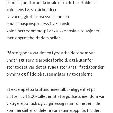
produksjonsforholda intakte fra de ble etablert i
koloniens første århundrer.
Uavhengighetsprosessen, som en
emansipasjonsprosess fra spansk
koloniherredømme, påvirka ikke sosiale relasjoner,
men opprettholdt dem heller.
På storgodsa var det en type arbeidere som var
underlagt servile arbeidsforhold, også utenfor
storgodset var det et svært stor antall fattigbønder,
plyndra og flådd på tusen måter av godseierne.
Et eksempel på latifundienes tilbakeliggenhet på
slutten av 1800-tallet er at storgodsets eiendom var
viktigere politisk og valgmessig i samfunnet enn de
kommersielle fordelene som kunne oppnås fra den.