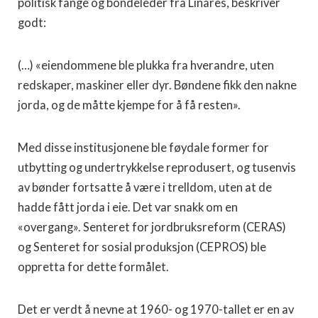
politisk fange og bondeleder fra Linares, beskriver
godt:
(…) «eiendommene ble plukka fra hverandre, uten
redskaper, maskiner eller dyr. Bøndene fikk den nakne
jorda, og de måtte kjempe for å få resten».
Med disse institusjonene ble føydale former for
utbytting og undertrykkelse reprodusert, og tusenvis
av bønder fortsatte å være i trelldom, uten at de
hadde fått jorda i eie. Det var snakk om en
«overgang». Senteret for jordbruksreform (CERAS)
og Senteret for sosial produksjon (CEPROS) ble
oppretta for dette formålet.
Det er verdt å nevne at 1960- og 1970-tallet er en av