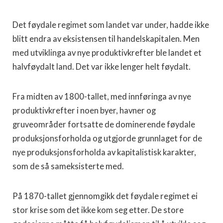
Det føydale regimet som landet var under, hadde ikke
blitt endra av eksistensen til handelskapitalen. Men
med utviklinga av nye produktivkrefter ble landet et
halvføydalt land. Det var ikke lenger helt føydalt.
Fra midten av 1800-tallet, med innføringa av nye
produktivkrefter i noen byer, havner og
gruveområder fortsatte de dominerende føydale
produksjonsforholda og utgjorde grunnlaget for de
nye produksjonsforholda av kapitalistisk karakter,
som de så sameksisterte med.
På 1870-tallet gjennomgikk det føydale regimet ei
stor krise som det ikke kom seg etter. De store