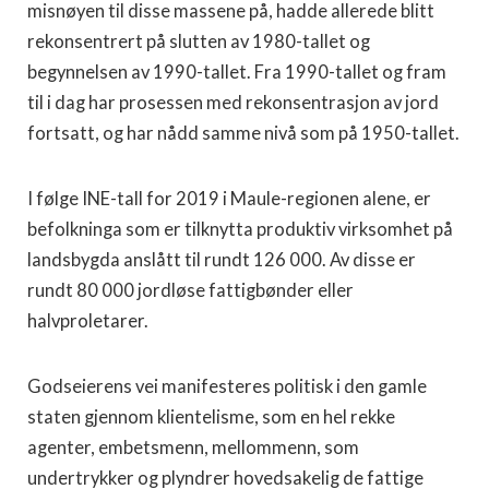
misnøyen til disse massene på, hadde allerede blitt
rekonsentrert på slutten av 1980-tallet og
begynnelsen av 1990-tallet. Fra 1990-tallet og fram
til i dag har prosessen med rekonsentrasjon av jord
fortsatt, og har nådd samme nivå som på 1950-tallet.
I følge INE-tall for 2019 i Maule-regionen alene, er
befolkninga som er tilknytta produktiv virksomhet på
landsbygda anslått til rundt 126 000. Av disse er
rundt 80 000 jordløse fattigbønder eller
halvproletarer.
Godseierens vei manifesteres politisk i den gamle
staten gjennom klientelisme, som en hel rekke
agenter, embetsmenn, mellommenn, som
undertrykker og plyndrer hovedsakelig de fattige