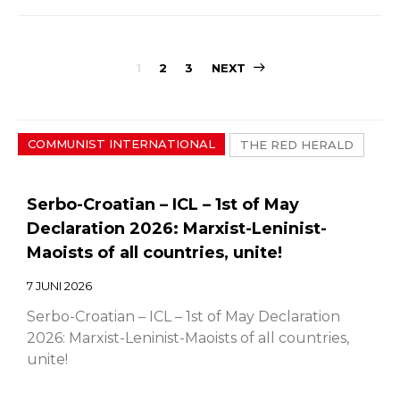
Sidepaginerin
1
2
3
NEXT
COMMUNIST INTERNATIONAL
THE RED HERALD
Serbo-Croatian – ICL – 1st of May
Declaration 2026: Marxist-Leninist-
Maoists of all countries, unite!
7 JUNI 2026
Serbo-Croatian – ICL – 1st of May Declaration
2026: Marxist-Leninist-Maoists of all countries,
unite!