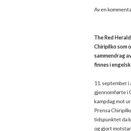
Av en kommentat
The Red Herald 
Chiripilko som
sammendrag av d
finnes i engels
11. september i 
gjennomførte i C
kampdag mot ure
Prensa Chiripilko
tidspunktet da k
og gjort motsta