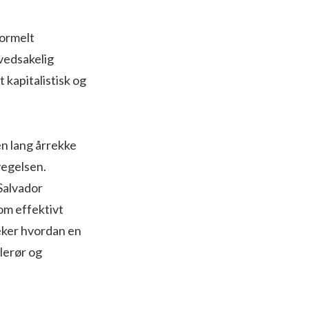
formelt
ovedsakelig
 kapitalistisk og
en lang årrekke
vegelsen.
Salvador
om effektivt
ker hvordan en
lerør og