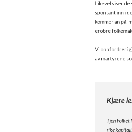
Likevel viser de 
spontant inn i 
kommer an på, m
erobre folkemak
Vi oppfordrer igj
av martyrene som
Kjære le
Tjen Folket 
rike kapital