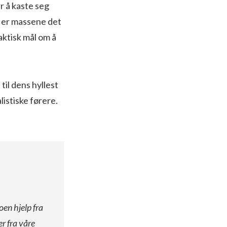
er å kaste seg
e er massene det
ktisk mål om å
 til dens hyllest
istiske førere.
oen hjelp fra
er fra våre