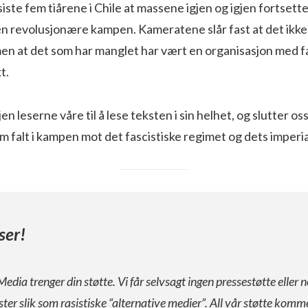
siste fem tiårene i Chile at massene igjen og igjen fortsett
den revolusjonære kampen. Kameratene slår fast at det ikk
en at det som har manglet har vært en organisasjon med fa
t.
en leserne våre til å lese teksten i sin helhet, og slutter oss
 falt i kampen mot det fascistiske regimet og dets imperial
ser!
Media trenger din støtte. Vi får selvsagt ingen pressestøtte eller n
ister slik som rasistiske “alternative medier”. All vår støtte komm