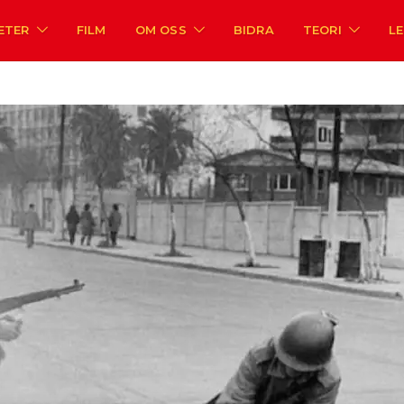
ETER
FILM
OM OSS
BIDRA
TEORI
L