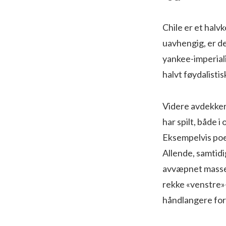
Chile er et halvk
uavhengig, er de
yankee-imperiali
halvt føydalistis
Videre avdekker 
har spilt, både 
Eksempelvis poe
Allende, samtidi
avvæpnet masse
rekke «venstre»
håndlangere for