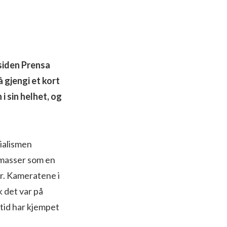
tsiden Prensa
å gjengi et kort
i sin helhet, og
rialismen
g masser som en
r. Kameratene i
k det var på
ltid har kjempet