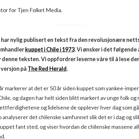
or for Tjen Folket Media.
har nylig publisert en tekst fra den revolusjonære net
 omhandler
kuppet i Chile i 1973
. Vi ønsker i det følgende 
enne teksten. Vi oppfordrer leserne våre til å lese den 
k versjon på
The
Red Herald
.
år markerer at det er 50 år siden kuppet som yankee-impe
hile, og dagen har helt siden blitt markert av unge folk o
ttferdighetene og lidelsene de opplever hver dag som gå
 analyserer det chilenske samfunnet slik det er i dag og sli
uppet fant sted, og viser hvordan de chilenske massene al
nd.