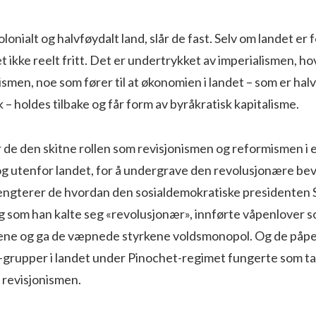
olonialt og halvføydalt land, slår de fast. Selv om landet er 
t ikke reelt fritt. Det er undertrykket av imperialismen, h
smen, noe som fører til at økonomien i landet – som er halvt
k – holdes tilbake og får form av byråkratisk kapitalisme.
de den skitne rollen som revisjonismen og reformismen i 
i og utenfor landet, for å undergrave den revolusjonære be
ngterer de hvordan den sosialdemokratiske presidenten 
g som han kalte seg «revolusjonær», innførte våpenlover s
ne og ga de væpnede styrkene voldsmonopol. Og de påpe
-grupper i landet under Pinochet-regimet fungerte som ta
 revisjonismen.