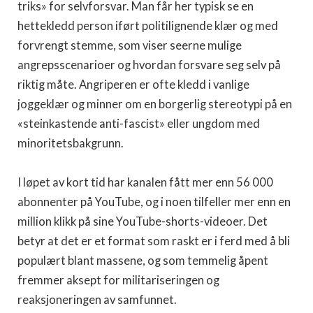
triks» for selvforsvar. Man får her typisk se en
hettekledd person iført politilignende klær og med
forvrengt stemme, som viser seerne mulige
angrepsscenarioer og hvordan forsvare seg selv på
riktig måte. Angriperen er ofte kledd i vanlige
joggeklær og minner om en borgerlig stereotypi på en
«steinkastende anti-fascist» eller ungdom med
minoritetsbakgrunn.
I løpet av kort tid har kanalen fått mer enn 56 000
abonnenter på YouTube, og i noen tilfeller mer enn en
million klikk på sine YouTube-shorts-videoer. Det
betyr at det er et format som raskt er i ferd med å bli
populært blant massene, og som temmelig åpent
fremmer aksept for militariseringen og
reaksjoneringen av samfunnet.