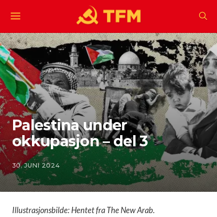
Palestina under
okkupasjon – del 3
30. JUNI 2024
Illustrasjonsbilde: Hentet fra The New Arab.