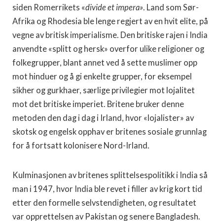
siden Romerrikets «
divide et impera»
. Land som Sør-
Afrika og Rhodesia ble lenge regjert av en hvit elite, på
vegne av britisk imperialisme. Den britiske rajen i India
anvendte «splitt og hersk» overfor ulike religioner og
folkegrupper, blant annet ved å sette muslimer opp
mot hinduer og å gi enkelte grupper, for eksempel
sikher og gurkhaer, særlige privilegier mot lojalitet
mot det britiske imperiet. Britene bruker denne
metoden den dag i dag i Irland, hvor «lojalister» av
skotsk og engelsk opphav er britenes sosiale grunnlag
for å fortsatt kolonisere Nord-Irland.
Kulminasjonen av britenes splittelsespolitikk i India så
man i 1947, hvor India ble revet i filler av krig kort tid
etter den formelle selvstendigheten, og resultatet
var opprettelsen av Pakistan og senere Bangladesh.