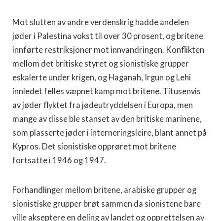
Mot slutten av andre verdenskrig hadde andelen
jøder i Palestina vokst til over 30 prosent, og britene
innførte restriksjoner mot innvandringen. Konflikten
mellom det britiske styret og sionistiske grupper
eskalerte under krigen, og Haganah, Irgun og Lehi
innledet felles væpnet kamp mot britene. Titusenvis
av jøder flyktet fra jødeutryddelsen i Europa, men
mange av disse ble stanset av den britiske marinene,
som plasserte jøder i interneringsleire, blant annet på
Kypros. Det sionistiske opprøret mot britene
fortsatte i 1946 og 1947.
Forhandlinger mellom britene, arabiske grupper og
sionistiske grupper brøt sammen da sionistene bare
ville akseptere en deling av landet og opprettelsen av