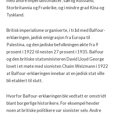
med andre imperialistmakter, særlig Russland,
Storbritannia og Frankrike, og i mindre grad Kina og
Tyskland.
Britisk imperialisme organiserte, i tråd med Balfour-
erklæringen, jødisk emigrasjon fra Europa til
Palestina, og den jødiske befolkningen økte fra 9
prosent i 1922 til nesten 27 prosent i 1935. Balfour
og den britiske statsministeren David Lloyd George
lovet i et møte med sionisten Chaim Weizmann i 1922
at Balfour-erklæringen innebar at en jødisk stat ville
bli etablert til slutt.
Hvorfor Balfour-erklæringen ble vedtatt er omstridt
blant borgerlige historikere. For eksempel hevder
noen at britiske politikere var sionister selv. Andre