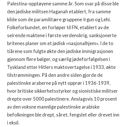
Palestina-opptøyene samme år. Som svar på disse ble
den jødiske militsen Haganah etablert, fra samme
kilde som de paramilitære gruppene Irgun og Lehi.
Folkeforbundet, en forløper til FN, etablert av de
seirende maktene i første verdenskrig, sanksjonerte
britenes planer om et jødisk «nasjonalhjem». I de to
tiårene som fulgte økte den jødiske immigrasjonen
gjennom flere bølger, og særlig jødeforfølgelsen i
Tyskland etter Hitlers maktovertagelse i 1933, økte
tilstrømmingen. På den andre siden gjorde de
palestinske araberne på nytt opprør i 1936-1939,
hvor britiske sikkerhetsstyrker og sionistiske militser
drepte over 5000 palestinere. Anslagsvis 10 prosent
av den voksne mannlige palestinske arabiske
befolkningen ble drept, såret, fengslet eller drevet inn
i eksil.