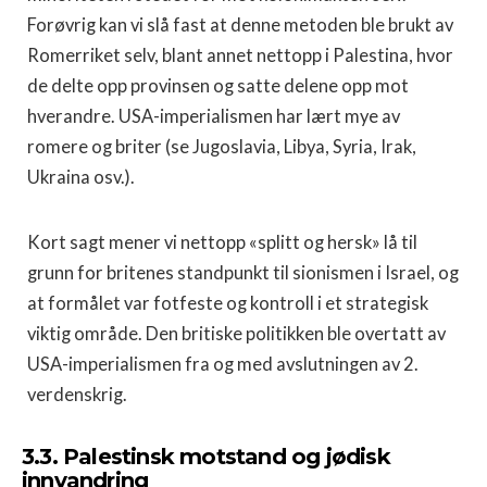
Forøvrig kan vi slå fast at denne metoden ble brukt av
Romerriket selv, blant annet nettopp i Palestina, hvor
de delte opp provinsen og satte delene opp mot
hverandre. USA-imperialismen har lært mye av
romere og briter (se Jugoslavia, Libya, Syria, Irak,
Ukraina osv.).
Kort sagt mener vi nettopp «splitt og hersk» lå til
grunn for britenes standpunkt til sionismen i Israel, og
at formålet var fotfeste og kontroll i et strategisk
viktig område. Den britiske politikken ble overtatt av
USA-imperialismen fra og med avslutningen av 2.
verdenskrig.
3.3. Palestinsk motstand og jødisk
innvandring