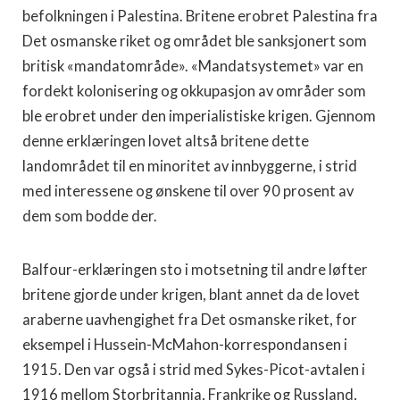
befolkningen i Palestina. Britene erobret Palestina fra
Det osmanske riket og området ble sanksjonert som
britisk «mandatområde». «Mandatsystemet» var en
fordekt kolonisering og okkupasjon av områder som
ble erobret under den imperialistiske krigen. Gjennom
denne erklæringen lovet altså britene dette
landområdet til en minoritet av innbyggerne, i strid
med interessene og ønskene til over 90 prosent av
dem som bodde der.
Balfour-erklæringen sto i motsetning til andre løfter
britene gjorde under krigen, blant annet da de lovet
araberne uavhengighet fra Det osmanske riket, for
eksempel i Hussein-McMahon-korrespondansen i
1915. Den var også i strid med Sykes-Picot-avtalen i
1916 mellom Storbritannia, Frankrike og Russland,