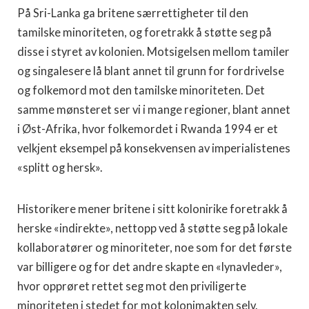
På Sri-Lanka ga britene særrettigheter til den
tamilske minoriteten, og foretrakk å støtte seg på
disse i styret av kolonien. Motsigelsen mellom tamiler
og singalesere lå blant annet til grunn for fordrivelse
og folkemord mot den tamilske minoriteten. Det
samme mønsteret ser vi i mange regioner, blant annet
i Øst-Afrika, hvor folkemordet i Rwanda 1994 er et
velkjent eksempel på konsekvensen av imperialistenes
«splitt og hersk».
Historikere mener britene i sitt kolonirike foretrakk å
herske «indirekte», nettopp ved å støtte seg på lokale
kollaboratører og minoriteter, noe som for det første
var billigere og for det andre skapte en «lynavleder»,
hvor opprøret rettet seg mot den priviligerte
minoriteten i stedet for mot kolonimakten selv.