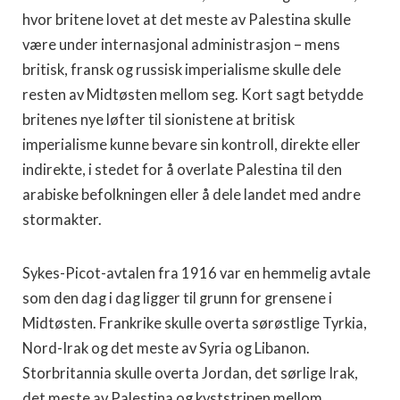
hvor britene lovet at det meste av Palestina skulle
være under internasjonal administrasjon – mens
britisk, fransk og russisk imperialisme skulle dele
resten av Midtøsten mellom seg. Kort sagt betydde
britenes nye løfter til sionistene at britisk
imperialisme kunne bevare sin kontroll, direkte eller
indirekte, i stedet for å overlate Palestina til den
arabiske befolkningen eller å dele landet med andre
stormakter.
Sykes-Picot-avtalen fra 1916 var en hemmelig avtale
som den dag i dag ligger til grunn for grensene i
Midtøsten. Frankrike skulle overta sørøstlige Tyrkia,
Nord-Irak og det meste av Syria og Libanon.
Storbritannia skulle overta Jordan, det sørlige Irak,
det meste av Palestina og kyststripen mellom