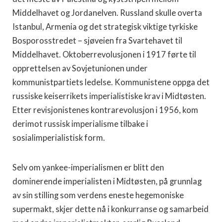
Middelhavet og Jordanelven. Russland skulle overta
Istanbul, Armenia og det strategisk viktige tyrkiske
Bosporosstredet – sjøveien fra Svartehavet til
Middelhavet. Oktoberrevolusjonen i 1917 førte til
opprettelsen av Sovjetunionen under
kommunistpartiets ledelse. Kommunistene oppga det
russiske keiserrikets imperialistiske krav i Midtøsten.
Etter revisjonistenes kontrarevolusjon i 1956, kom
derimot russisk imperialisme tilbake i
sosialimperialistisk form.
Selv om yankee-imperialismen er blitt den
dominerende imperialisten i Midtøsten, på grunnlag
av sin stilling som verdens eneste hegemoniske
supermakt, skjer dette nå i konkurranse og samarbeid