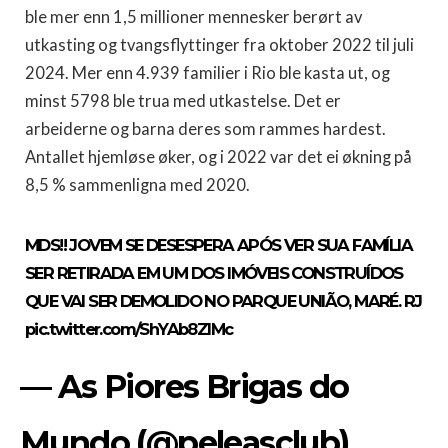
ble mer enn 1,5 millioner mennesker berørt av
utkasting og tvangsflyttinger fra oktober 2022 til juli
2024. Mer enn 4.939 familier i Rio ble kasta ut, og
minst 5798 ble trua med utkastelse. Det er
arbeiderne og barna deres som rammes hardest.
Antallet hjemløse øker, og i 2022 var det ei økning på
8,5 % sammenligna med 2020.
MDS!! JOVEM SE DESESPERA APÓS VER SUA FAMÍLIA
SER RETIRADA EM UM DOS IMÓVEIS CONSTRUÍDOS
QUE VAI SER DEMOLIDO NO PARQUE UNIÃO, MARÉ. RJ
pic.twitter.com/ShYAb8ZlMc
— As Piores Brigas do
Mundo (@peleasclub)