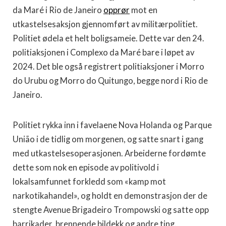
da Maré i Rio de Janeiro
opprør
mot en
utkastelsesaksjon gjennomført av militærpolitiet.
Politiet ødela et helt boligsameie. Dette var den 24.
politiaksjonen i Complexo da Maré bare i løpet av
2024. Det ble også registrert politiaksjoner i Morro
do Urubu og Morro do Quitungo, begge nord i Rio de
Janeiro.
Politiet rykka inn i favelaene Nova Holanda og Parque
União i de tidlig om morgenen, og satte snart i gang
med utkastelsesoperasjonen. Arbeiderne fordømte
dette som nok en episode av politivold i
lokalsamfunnet forkledd som «kamp mot
narkotikahandel», og holdt en demonstrasjon der de
stengte Avenue Brigadeiro Trompowski og satte opp
barrikader, brennende bildekk og andre ting.