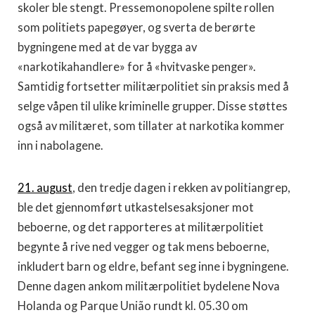
skoler ble stengt. Pressemonopolene spilte rollen
som politiets papegøyer, og sverta de berørte
bygningene med at de var bygga av
«narkotikahandlere» for å «hvitvaske penger».
Samtidig fortsetter militærpolitiet sin praksis med å
selge våpen til ulike kriminelle grupper. Disse støttes
også av militæret, som tillater at narkotika kommer
inn i nabolagene.
21. august
, den tredje dagen i rekken av politiangrep,
ble det gjennomført utkastelsesaksjoner mot
beboerne, og det rapporteres at militærpolitiet
begynte å rive ned vegger og tak mens beboerne,
inkludert barn og eldre, befant seg inne i bygningene.
Denne dagen ankom militærpolitiet bydelene Nova
Holanda og Parque União rundt kl. 05.30 om