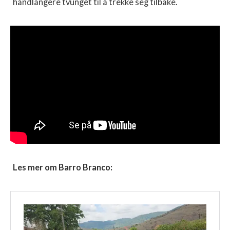
håndlangere tvunget til å trekke seg tilbake.
Les mer om Barro Branco: