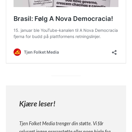
Kjære leser!
Tjen Folket Media trenger din støtte. Vi får
selvsagt ingen pressestøtte eller noen hjelp fra