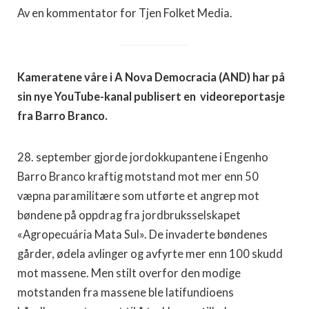
Av en kommentator for Tjen Folket Media.
Kameratene våre i A Nova Democracia (AND) har på
sin nye YouTube-kanal publisert en videoreportasje
fra Barro Branco.
28. september gjorde jordokkupantene i Engenho
Barro Branco kraftig motstand mot mer enn 50
væpna paramilitære som utførte et angrep mot
bøndene på oppdrag fra jordbruksselskapet
«Agropecuária Mata Sul». De invaderte bøndenes
gårder, ødela avlinger og avfyrte mer enn 100 skudd
mot massene. Men stilt overfor den modige
motstanden fra massene ble latifundioens