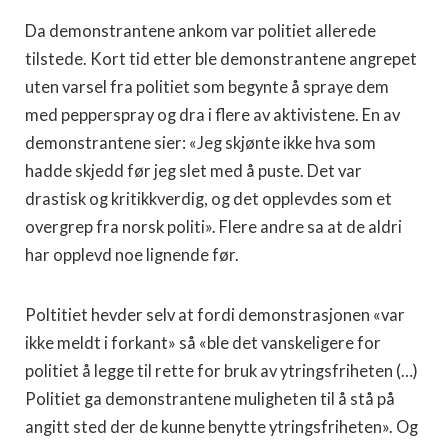
Da demonstrantene ankom var politiet allerede
tilstede. Kort tid etter ble demonstrantene angrepet
uten varsel fra politiet som begynte å spraye dem
med pepperspray og dra i flere av aktivistene. En av
demonstrantene sier: «Jeg skjønte ikke hva som
hadde skjedd før jeg slet med å puste. Det var
drastisk og kritikkverdig, og det opplevdes som et
overgrep fra norsk politi». Flere andre sa at de aldri
har opplevd noe lignende før.
Poltitiet hevder selv at fordi demonstrasjonen «var
ikke meldt i forkant» så «ble det vanskeligere for
politiet å legge til rette for bruk av ytringsfriheten (…)
Politiet ga demonstrantene muligheten til å stå på
angitt sted der de kunne benytte ytringsfriheten». Og