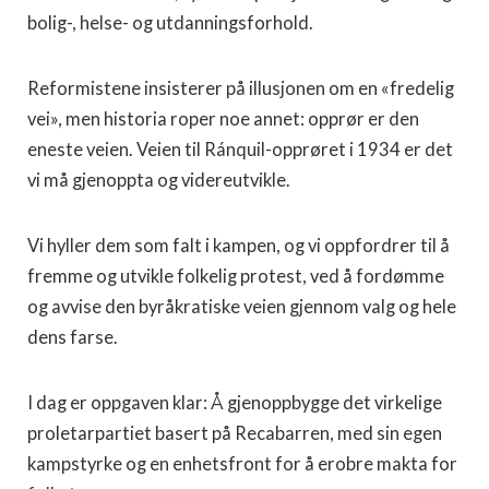
bolig-, helse- og utdanningsforhold.
Reformistene insisterer på illusjonen om en «fredelig
vei», men historia roper noe annet: opprør er den
eneste veien. Veien til Ránquil-opprøret i 1934 er det
vi må gjenoppta og videreutvikle.
Vi hyller dem som falt i kampen, og vi oppfordrer til å
fremme og utvikle folkelig protest, ved å fordømme
og avvise den byråkratiske veien gjennom valg og hele
dens farse.
I dag er oppgaven klar: Å gjenoppbygge det virkelige
proletarpartiet basert på Recabarren, med sin egen
kampstyrke og en enhetsfront for å erobre makta for