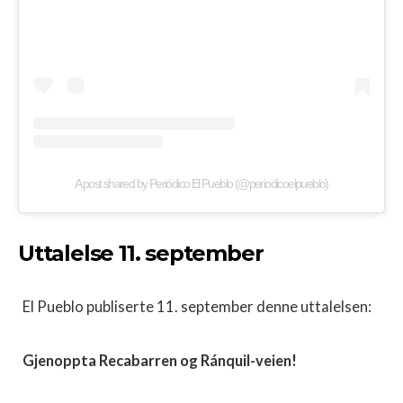
A post shared by Periódico El Pueblo (@periodicoelpueblo)
Uttalelse 11. september
El Pueblo publiserte 11. september denne uttalelsen:
Gjenoppta Recabarren og Ránquil-veien!