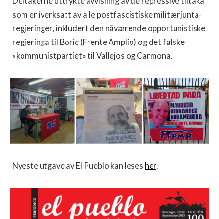
Deltakerne uttrykte avvisning av de repressive tiltaka
som er iverksatt av alle postfascistiske militærjunta-
regjeringer, inkludert den nåværende opportunistiske
regjeringa til Boric (Frente Amplio) og det falske
«kommunistpartiet» til Vallejos og Carmona.
Nyeste utgave av El Pueblo kan leses
her
.