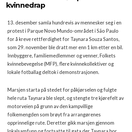
kvinnedrap
13. desember samla hundrevis av mennesker seg i en
protest i Parque Novo Mundo-området i São Paulo
for å kreve rettferdighet for Taynara Souza Santos,
som 29. november ble dratt mer enn 1 km etter en bil.
Innbyggere, familiemedlemmer og venner, Folkets
kvinnebevegelse (MFP), flere kvinnekollektiver og
lokale fotballag deltok i demonstrasjonen.
Marsjen starta på stedet for påkjørselen og fulgte
hele ruta Taynara ble slept, og stengte tre kjørefelt av
motorveien på grunn av den kampvillige
folkemengden som brøyt fra arrangørenes
opprinnelige rute. Deretter gikk marsjen gjennom
lokalsamfunn og fortsatte til gata der Taynara bor,