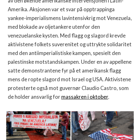
av den økende amerikanske intervensjonen i Latin-
Amerika. Aksjonen var et svar på opptrappinga
yankee-imperialismens lavintensivkrig mot Venezuela,
med blokade av oljetankere utenfor den
venezuelanske kysten. Med flagg og slagord krevde
aktivistene folkets suverenitet og uttrykte solidaritet
med den antiimperialistiske kampen, spesielt den
palestinske motstandskampen. Under en av appellene
satte demonstrantene fyr på et amerikansk flagg
mens de ropte slagord mot Israel og USA. Aktivistene
protesterte også mot guvernør Claudio Castro, som
de holder ansvarlig for
massakren i oktober
.