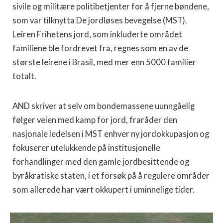
sivile og militære politibetjenter for å fjerne bøndene,
som var tilknytta De jordløses bevegelse (MST).
Leiren Frihetens jord, som inkluderte området
familiene ble fordrevet fra, regnes som en av de
største leirene i Brasil, med mer enn 5000 familier
totalt.
AND skriver at selv om bondemassene uunngåelig
følger veien med kamp for jord, fraråder den
nasjonale ledelsen i MST enhver ny jordokkupasjon og
fokuserer utelukkende på institusjonelle
forhandlinger med den gamle jordbesittende og
byråkratiske staten, i et forsøk på å regulere områder
som allerede har vært okkupert i uminnelige tider.