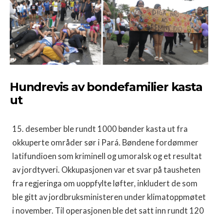
Hundrevis av bondefamilier kasta
ut
15. desember ble rundt 1000 bønder kasta ut fra
okkuperte områder sør i Pará. Bøndene fordømmer
latifundioen som kriminell og umoralsk og et resultat
av jordtyveri. Okkupasjonen var et svar på tausheten
fra regjeringa om uoppfylte løfter, inkludert de som
ble gitt av jordbruksministeren under klimatoppmøtet
i november. Til operasjonen ble det satt inn rundt 120