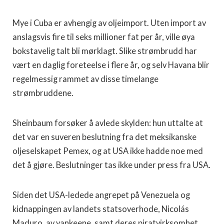
Mye i Cuba er avhengig av oljeimport. Uten import av
anslagsvis fire til seks millioner fat per år, ville øya
bokstavelig talt bli mørklagt. Slike strømbrudd har
vært en daglig foreteelse i flere år, og selv Havana blir
regelmessig rammet av disse timelange
strømbruddene.
Sheinbaum forsøker å avlede skylden: hun uttalte at
det var en suveren beslutning fra det meksikanske
oljeselskapet Pemex, og at USA ikke hadde noe med
det å gjøre. Beslutninger tas ikke under press fra USA.
Siden det USA-ledede angrepet på Venezuela og
kidnappingen av landets statsoverhode, Nicolás
Maduro, av yankeene, samt deres piratvirksomhet