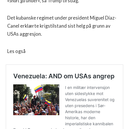
«
snart gå under
», sa Trump tirsdag.
Det kubanske regimet under president Miguel Díaz-
Canel erklærte krigstilstand sist helg på grunn av
USAs aggresjon.
Les også