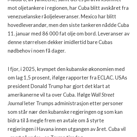
mot oljetankere i regionen, har Cuba blitt avskåret fra
venezuelanske råoljeleveranser. Mexico har blitt
hovedleverandør, men den siste tankeren nådde Cuba
11. januar med 86 000 fat olje om bord. Leveranser av
denne størrelsen dekker imidlertid bare Cubas
nødbehov i noen få dager.
I fjor, i 2025, krympet den kubanske økonomien med
om lag 1,5 prosent, ifølge rapporter fra ECLAC. USAs
president Donald Trump har gjort det klart at
amerikanerne vil ta over Cuba. Ifølge
Wall Street
Journal
leter Trumps administrasjon etter personer
som står nær den kubanske regjeringen og som kan
bidra til å megle frem en avtale om å styrte
regjeringen i Havana innen utgangen av året. Cuba vil