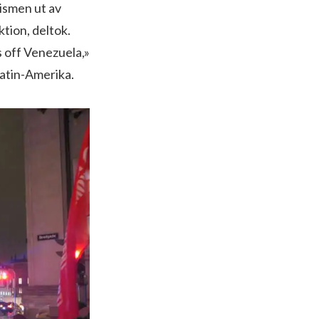
lismen ut av
ktion, deltok.
 off Venezuela,»
atin-Amerika.