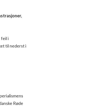
strasjoner,
eil i
t til nederst i
perialismens
 danske Røde