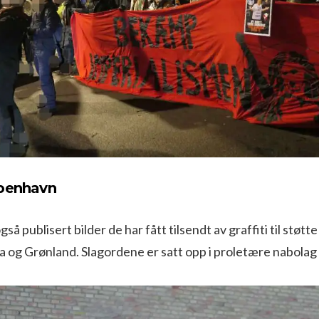
øbenhavn
å publisert bilder de har fått tilsendt av graffiti til støtte
a og Grønland. Slagordene er satt opp i proletære nabolag