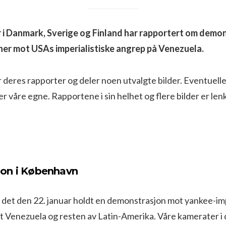
 i Danmark, Sverige og Finland har rapportert om demon
ner mot USAs imperialistiske angrep på Venezuela.
eres rapporter og deler noen utvalgte bilder. Eventuelle f
r våre egne. Rapportene i sin helhet og flere bilder er lenke
on i København
 det den 22. januar holdt en demonstrasjon mot yankee-im
t Venezuela og resten av Latin-Amerika. Våre kamerater i