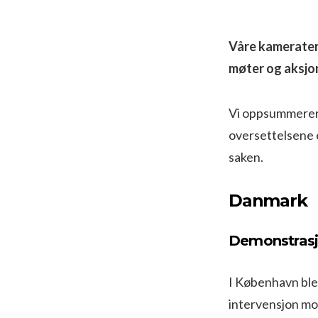
Våre kamerater
møter og aksjo
Vi oppsummerer d
oversettelsene e
saken.
Danmark
Demonstrasj
I København ble
intervensjon mo