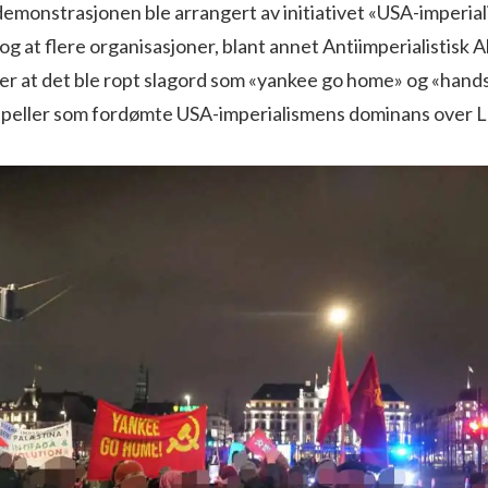
demonstrasjonen ble arrangert av initiativet «USA-imperia
og at flere organisasjoner, blant annet Antiimperialistisk A
er at det ble ropt slagord som «yankee go home» og «hands
appeller som fordømte USA-imperialismens dominans over L