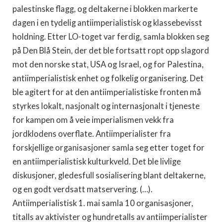
palestinske flagg, og deltakerne i blokken markerte
dagen i en tydelig antiimperialistisk og klassebevisst
holdning. Etter LO-toget var ferdig, samla blokken seg
på Den Blå Stein, der det ble fortsatt ropt opp slagord
mot den norske stat, USA og Israel, og for Palestina,
antiimperialistisk enhet og folkelig organisering. Det
ble agitert for at den antiimperialistiske fronten må
styrkes lokalt, nasjonalt og internasjonalt i tjeneste
for kampen om å veie imperialismen vekk fra
jordklodens overflate. Antiimperialister fra
forskjellige organisasjoner samla seg etter toget for
en antiimperialistisk kulturkveld. Det ble livlige
diskusjoner, gledesfull sosialisering blant deltakerne,
og en godt verdsatt matservering. (…).
Antiimperialistisk 1. mai samla 10 organisasjoner,
titalls av aktivister og hundretalls av antiimperialister