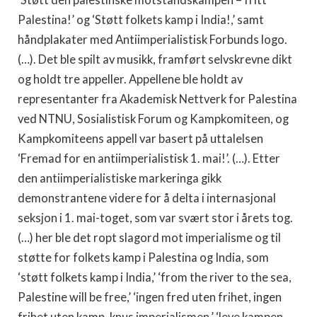
Palestina!’ og ‘Støtt folkets kamp i India!,’ samt
håndplakater med Antiimperialistisk Forbunds logo.
(…). Det ble spilt av musikk, framført selvskrevne dikt
og holdt tre appeller. Appellene ble holdt av
representanter fra Akademisk Nettverk for Palestina
ved NTNU, Sosialistisk Forum og Kampkomiteen, og
Kampkomiteens appell var basert på uttalelsen
‘Fremad for en antiimperialistisk 1. mai!’. (…). Etter
den antiimperialistiske markeringa gikk
demonstrantene videre for å delta i internasjonal
seksjon i 1. mai-toget, som var svært stor i årets tog.
(…) her ble det ropt slagord mot imperialisme og til
støtte for folkets kamp i Palestina og India, som
‘støtt folkets kamp i India,’ ‘from the river to the sea,
Palestine will be free,’ ‘ingen fred uten frihet, ingen
frihet uten kamp, knus imperialismen,’ ‘leve kampen