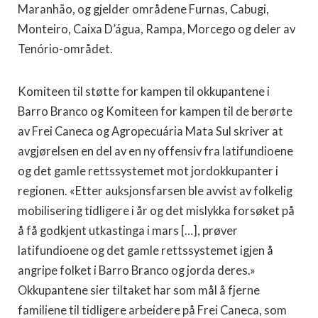
Maranhão, og gjelder områdene Furnas, Cabugi,
Monteiro, Caixa D’água, Rampa, Morcego og deler av
Tenório-området.
Komiteen til støtte for kampen til okkupantene i
Barro Branco og Komiteen for kampen til de berørte
av Frei Caneca og Agropecuária Mata Sul skriver at
avgjørelsen en del av en ny offensiv fra latifundioene
og det gamle rettssystemet mot jordokkupanter i
regionen. «Etter auksjonsfarsen ble avvist av folkelig
mobilisering tidligere i år og det mislykka forsøket på
å få godkjent utkastinga i mars […], prøver
latifundioene og det gamle rettssystemet igjen å
angripe folket i Barro Branco og jorda deres.»
Okkupantene sier tiltaket har som mål å fjerne
familiene til tidligere arbeidere på Frei Caneca, som