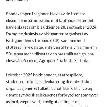
Bondekampen i regionen ble et av de fremste
eksemplene på motstand mot latifundio etter det
harde slaget som ble utkjempa 28. september 2024.
Da møtte dusinvis av okkupanter organisert av
Fattigbøndenes forbund (LCP), sammen med
støttespillere og studenter, en offensiv fra mer enn
50 væpna menn tilknytta den paramilitære gruppa
«Invasão Zero» og Agropecuária Mata Sul Ltda.
I oktober 2025 holdt bønder, støttespillere,
studenter, folkelige advokater og demokratiske
organisasjoner et folketribunal i Barro Branco og
dømte symbolsk selskapenes forbrytelser som tyveri
av jord, væpna vold, ulovlig utkastinger og