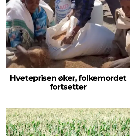
Hveteprisen øker, folkemordet
fortsetter