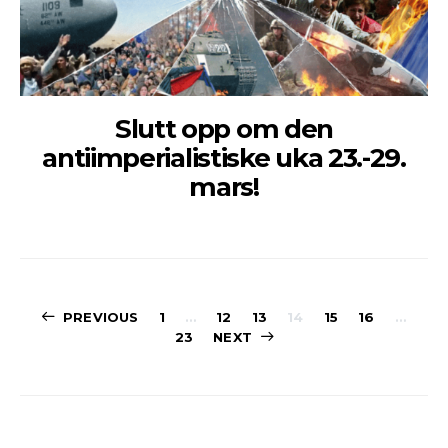
Slutt opp om den
antiimperialistiske uka 23.-29.
mars!
Sidepaginerin
PREVIOUS
1
…
12
13
14
15
16
…
23
NEXT