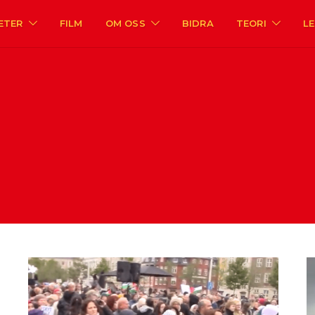
ETER
FILM
OM OSS
BIDRA
TEORI
L