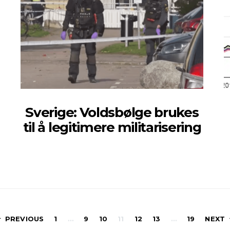
Sverige: Voldsbølge brukes
til å legitimere militarisering
Sidepaginerin
PREVIOUS
1
…
9
10
11
12
13
…
19
NEXT