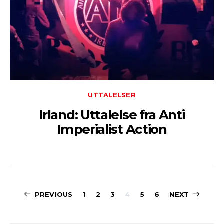
UTTALELSER
Irland: Uttalelse fra Anti
Imperialist Action
Sidepaginerin
PREVIOUS
1
2
3
4
5
6
NEXT