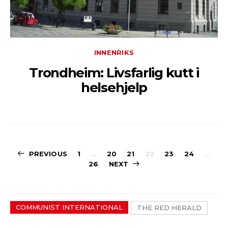
INNENRIKS
Trondheim: Livsfarlig kutt i
helsehjelp
Sidepaginerin
PREVIOUS
1
…
20
21
22
23
24
…
26
NEXT
COMMUNIST INTERNATIONAL
THE RED HERALD