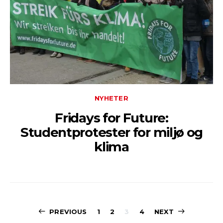
NYHETER
Fridays for Future:
Studentprotester for miljø og
klima
Sidepaginerin
PREVIOUS
1
2
3
4
NEXT