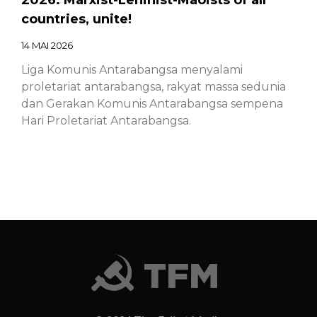
countries, unite!
14 MAI 2026
Liga Komunis Antarabangsa menyalami
proletariat antarabangsa, rakyat massa sedunia
dan Gerakan Komunis Antarabangsa sempena
Hari Proletariat Antarabangsa.
Chinese – ICL – 1st of May Declaration
2026: Marxist-Leninist-Maoists of all
countries, unite!
14 MAI 2026
Chinese – ICL – 1st of May Declaration 2026:
Marxist-Leninist-Maoists of all countries, unite!