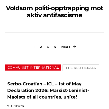
Voldsom politi-opptrapping mot
aktiv antifascisme
Sidepaginerin
1
2
3
4
NEXT
COMMUNIST INTERNATIONAL
THE RED HERALD
Serbo-Croatian – ICL – 1st of May
Declaration 2026: Marxist-Leninist-
Maoists of all countries, unite!
7 JUNI 2026