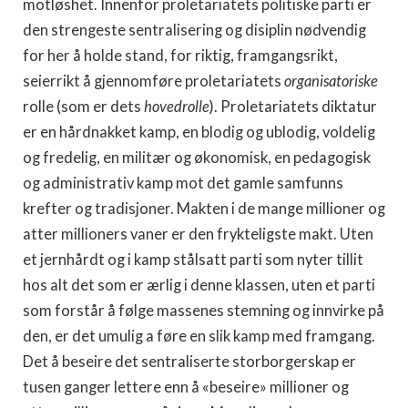
motløshet. Innenfor proletariatets politiske parti er
den strengeste sentralisering og disiplin nødvendig
for her å holde stand, for riktig, framgangsrikt,
seierrikt å gjennomføre proletariatets
organisatoriske
rolle (som er dets
hovedrolle
). Proletariatets diktatur
er en hårdnakket kamp, en blodig og ublodig, voldelig
og fredelig, en militær og økonomisk, en pedagogisk
og administrativ kamp mot det gamle samfunns
krefter og tradisjoner. Makten i de mange millioner og
atter millioners vaner er den frykteligste makt. Uten
et jernhårdt og i kamp stålsatt parti som nyter tillit
hos alt det som er ærlig i denne klassen, uten et parti
som forstår å følge massenes stemning og innvirke på
den, er det umulig a føre en slik kamp med framgang.
Det å beseire det sentraliserte storborgerskap er
tusen ganger lettere enn å «beseire» millioner og