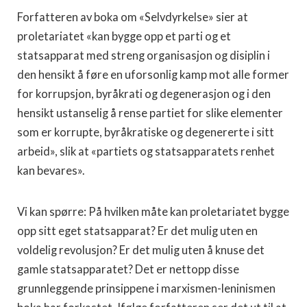
Forfatteren av boka om «Selvdyrkelse» sier at
proletariatet «kan bygge opp et parti og et
statsapparat med streng organisasjon og disiplin i
den hensikt å føre en uforsonlig kamp mot alle former
for korrupsjon, byråkrati og degenerasjon og i den
hensikt ustanselig å rense partiet for slike elementer
som er korrupte, byråkratiske og degenererte i sitt
arbeid», slik at «partiets og statsapparatets renhet
kan bevares».
Vi kan spørre: På hvilken måte kan proletariatet bygge
opp sitt eget statsapparat? Er det mulig uten en
voldelig revolusjon? Er det mulig uten å knuse det
gamle statsapparatet? Det er nettopp disse
grunnleggende prinsippene i marxismen-leninismen