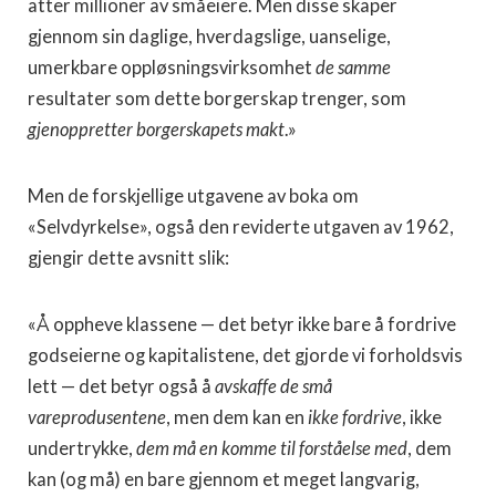
atter millioner av småeiere. Men disse skaper
gjennom sin daglige, hverdagslige, uanselige,
umerkbare oppløsningsvirksomhet
de samme
resultater som dette borgerskap trenger, som
gjenoppretter borgerskapets makt
.»
Men de forskjellige utgavene av boka om
«Selvdyrkelse», også den reviderte utgaven av 1962,
gjengir dette avsnitt slik:
«Å oppheve klassene — det betyr ikke bare å fordrive
godseierne og kapitalistene, det gjorde vi forholdsvis
lett — det betyr også å
avskaffe de små
vareprodusentene
, men dem kan en
ikke fordrive
, ikke
undertrykke,
dem må en komme til forståelse med
, dem
kan (og må) en bare gjennom et meget langvarig,