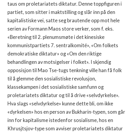
taus om proletariatets diktatur. Denne toppfiguren i
partiet, som sitter i maktstilling og slår inn på den
kapitalistiske vei, satte seg brautende opp mot hele
serien av Formann Maos store verker, som f. eks.
«Beretning til 2. plenumsmøte i det kinesiske
kommunistpartiets 7. sentralkomité», «Om folkets
demokratiske diktatur» og «Om den riktige
behandlingen av motsigelser i folket». I skjendig
opposisjon til Mao Tse-tugs tenkning ville han få folk
til å glemme den sosialistiske revolusjon,
klassekampen i det sosialistiske samfunn og
proletariatets diktatur og til å drive «selvdyrkelse».
Hva slags «selvdyrkelse» kunne dette bli, om ikke
«dyrkelsen» hos en person av Bukharin-typen, som går
inn for kapitalisme istedenfor sosialisme, hos en
Khrusjtsjov-type som avviser proletariatets diktatur