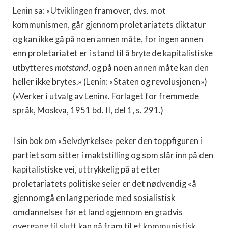
Lenin sa: «Utviklingen framover, dvs. mot
kommunismen, går gjennom proletariatets diktatur
og kan ikke gå på noen annen måte, for ingen annen
enn proletariatet er i stand til å
bryte
de kapitalistiske
utbytteres
motstand
, og på noen annen måte kan den
heller ikke brytes.» (Lenin: «Staten og revolusjonen»)
(«Verker i utvalg av Lenin». Forlaget for fremmede
språk, Moskva, 1951 bd. II, del 1, s. 291.)
I sin bok om «Selvdyrkelse» peker den toppfiguren i
partiet som sitter i maktstilling og som slår inn på den
kapitalistiske vei, uttrykkelig på at etter
proletariatets politiske seier er det nødvendig «å
gjennomgå en lang periode med sosialistisk
omdannelse» før et land «gjennom en gradvis
overgang til slutt kan nå fram til et kommunistisk