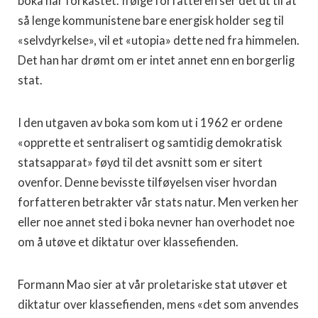
boka har forkastet. Ifølge forfatteren ser det ut til at
så lenge kommunistene bare energisk holder seg til
«selvdyrkelse», vil et «utopia» dette ned fra himmelen.
Det han har drømt om er intet annet enn en borgerlig
stat.
I den utgaven av boka som kom ut i 1962 er ordene
«opprette et sentralisert og samtidig demokratisk
statsapparat» føyd til det avsnitt som er sitert
ovenfor. Denne bevisste tilføyelsen viser hvordan
forfatteren betrakter vår stats natur. Men verken her
eller noe annet sted i boka nevner han overhodet noe
om å utøve et diktatur over klassefienden.
Formann Mao sier at vår proletariske stat utøver et
diktatur over klassefienden, mens «det som anvendes