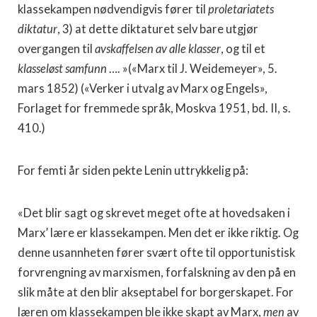
klassekampen nødvendigvis fører til
proletariatets
diktatur
, 3) at dette diktaturet selv bare utgjør
overgangen til
avskaffelsen av alle klasser
, og til et
klasseløst samfunn
…. »(«Marx til J. Weidemeyer», 5.
mars 1852) («Verker i utvalg av Marx og Engels»,
Forlaget for fremmede språk, Moskva 1951, bd. II, s.
410.)
For femti år siden pekte Lenin uttrykkelig på:
«Det blir sagt og skrevet meget ofte at hovedsaken i
Marx’ lære er klassekampen. Men det er ikke riktig. Og
denne usannheten fører svært ofte til opportunistisk
forvrengning av marxismen, forfalskning av den på en
slik måte at den blir akseptabel for borgerskapet. For
læren om klassekampen ble ikke skapt av Marx,
men
av