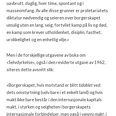
uavbrutt, daglig, hver time, spontant og i
masseomfang. Av alle disse grunner er proletariatets
diktatur nødvendig og seieren over borgerskapet
umulig uten en lang, seig, fortvilet kamp på liv og død,
en kamp som krever utholdenhet, disiplin, fasthet,
urokkelighet og en enhetlig vilje.»
Men i de forskjellige utgavene av boka om
«Selvdyrkelse», også i den reviderte utgave av 1962,
siteres dette avsnitt slik:
«Borgerskapet, hvis motstand er blitt
tidoblet
ved
dets omstyrtning (selv bare i et enkelt land) og hvis
makt ikke bare består i den internasjonale kapitals
makt, i styrken og seigheten i borgerskapets
internasjonale forbindelser, men også i
vanens makt
, i