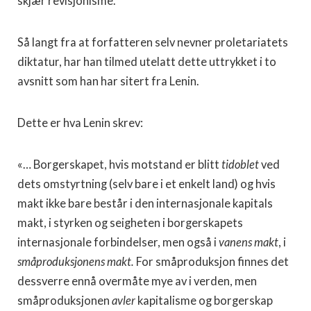
skjær revisjonisme.
Så langt fra at forfatteren selv nevner proletariatets
diktatur, har han tilmed utelatt dette uttrykket i to
avsnitt som han har sitert fra Lenin.
Dette er hva Lenin skrev:
«… Borgerskapet, hvis motstand er blitt
tidoblet
ved
dets omstyrtning (selv bare i et enkelt land) og hvis
makt ikke bare består i den internasjonale kapitals
makt, i styrken og seigheten i borgerskapets
internasjonale forbindelser, men også i
vanens makt
, i
småproduksjonens makt.
For småproduksjon finnes det
dessverre ennå overmåte mye av i verden, men
småproduksjonen
avler
kapitalisme og borgerskap