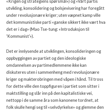
«Krigen og strategiens spørsmål») og «Vårt partis
utvikling, konsolidering og bolsjevisering har foregått
under revolusjonære kriger; uten væpnet kamp ville
det kommunistiske parti «ganske sikkert ikke vært hva
det er i dag» (Mao Tse-tung: «Introduksjon til
‘Kommunist’»).
Det er innlysende at utviklingen, konsolideringen og
oppbyggingen av partiet og den ideologiske
omdannelsen av partimedlemmene ikke kan
diskuteres uten i sammenheng med revolusjonære
kriger og makterobringen med våpen i hånd. Til tross
for dette ville den toppfiguren i partiet som sitter i
maktstilling og slår inn på den kapitalistiske vei,
nettopp i de samme åra som kanonene tordnet, at
folk skulle hengi seg til «selvdyrkelse» og glemme den