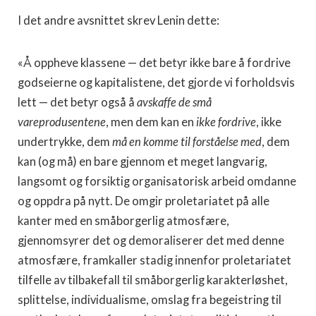
I det andre avsnittet skrev Lenin dette:
«Å oppheve klassene — det betyr ikke bare å fordrive
godseierne og kapitalistene, det gjorde vi forholdsvis
lett — det betyr også å
avskaffe de små
vareprodusentene
, men dem kan en
ikke fordrive
, ikke
undertrykke, dem
må en komme til forståelse med
, dem
kan (og må) en bare gjennom et meget langvarig,
langsomt og forsiktig organisatorisk arbeid omdanne
og oppdra på nytt. De omgir proletariatet på alle
kanter med en småborgerlig atmosfære,
gjennomsyrer det og demoraliserer det med denne
atmosfære, framkaller stadig innenfor proletariatet
tilfelle av tilbakefall til småborgerlig karakterløshet,
splittelse, individualisme, omslag fra begeistring til