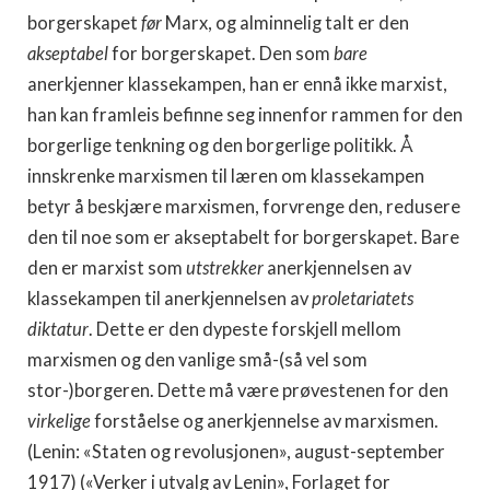
borgerskapet
før
Marx, og alminnelig talt er den
akseptabel
for borgerskapet. Den som
bare
anerkjenner klassekampen, han er ennå ikke marxist,
han kan framleis befinne seg innenfor rammen for den
borgerlige tenkning og den borgerlige politikk. Å
innskrenke marxismen til læren om klassekampen
betyr å beskjære marxismen, forvrenge den, redusere
den til noe som er akseptabelt for borgerskapet. Bare
den er marxist som
utstrekker
anerkjennelsen av
klassekampen til anerkjennelsen av
proletariatets
diktatur
. Dette er den dypeste forskjell mellom
marxismen og den vanlige små-(så vel som
stor-)borgeren. Dette må være prøvestenen for den
virkelige
forståelse og anerkjennelse av marxismen.
(Lenin: «Staten og revolusjonen», august-september
1917) («Verker i utvalg av Lenin», Forlaget for