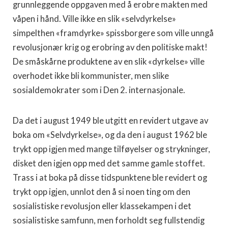
grunnleggende oppgaven med å erobre makten med
våpen i hånd. Ville ikke en slik «selvdyrkelse»
simpelthen «framdyrke» spissborgere som ville unngå
revolusjonær krig og erobring av den politiske makt!
De småskårne produktene av en slik «dyrkelse» ville
overhodet ikke bli kommunister, men slike
sosialdemokrater som i Den 2. internasjonale.
Da det i august 1949 ble utgitt en revidert utgave av
boka om «Selvdyrkelse», og da den i august 1962 ble
trykt opp igjen med mange tilføyelser og strykninger,
disket den igjen opp med det samme gamle stoffet.
Trass i at boka på disse tidspunktene ble revidert og
trykt opp igjen, unnlot den å si noen ting om den
sosialistiske revolusjon eller klassekampen i det
sosialistiske samfunn, men forholdt seg fullstendig