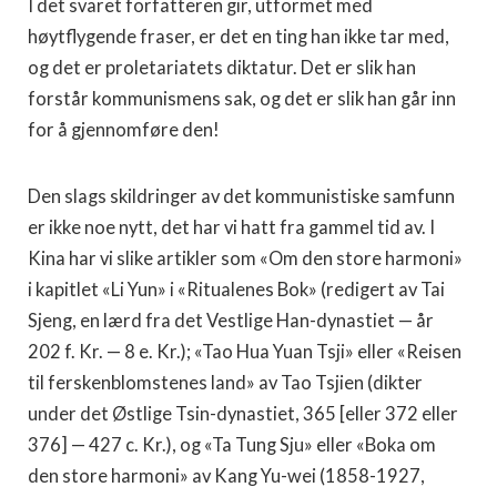
I det svaret forfatteren gir, utformet med
høytflygende fraser, er det en ting han ikke tar med,
og det er proletariatets diktatur. Det er slik han
forstår kommunismens sak, og det er slik han går inn
for å gjennomføre den!
Den slags skildringer av det kommunistiske samfunn
er ikke noe nytt, det har vi hatt fra gammel tid av. I
Kina har vi slike artikler som «Om den store harmoni»
i kapitlet «Li Yun» i «Ritualenes Bok» (redigert av Tai
Sjeng, en lærd fra det Vestlige Han-dynastiet — år
202 f. Kr. — 8 e. Kr.); «Tao Hua Yuan Tsji» eller «Reisen
til ferskenblomstenes land» av Tao Tsjien (dikter
under det Østlige Tsin-dynastiet, 365 [eller 372 eller
376] — 427 c. Kr.), og «Ta Tung Sju» eller «Boka om
den store harmoni» av Kang Yu-wei (1858-1927,