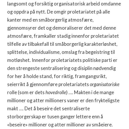
langsomt og forsiktig organisatorisk arbeid omdanne
og oppdra på nytt. De omgir proletariatet på alle
kanter med en småborgerlig atmosfære,
gjennomsyrer det og demoraliserer det med denne
atmosfære, framkaller stadig innenfor proletariatet
tilfelle av tilbakefall til småborgerlig karakterløshet,
splittelse, individualisme, omslag fra begeistring til
motløshet. Innenfor proletariatets politiske parti er
den strengeste sentralisering og disiplin nødvendig
for her å holde stand, for riktig, framgangsrikt,
seierrikt å gjennomføre proletariatets
organisatoriske
rolle (som er dets
hovedrolle
) …. Makten i de mange
millioner og atter millioners vaner er den frykteligste
makt …. Det å beseire det sentraliserte
storborgerskap er tusen ganger lettere enn å
«beseire» millioner og atter millioner av småeiere.