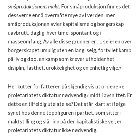
småproduksjonens makt
. For småproduksjon finnes det
dessverre ennå overmåte mye av i verden, men
småproduksjonen avler kapitalisme og borgerskap
uavbrutt, daglig, hver time, spontant og i
masseomfang. Av alle disse grunner er …. seieren over
borgerskapet umulig uten en lang, seig, fortvilet kamp
på liv og død, en kamp som krever utholdenhet,
disiplin, fasthet, urokkelighet og en enhetlig vilje.»
Her kutter forfatteren på skjendig vis ut ordene «er
proletariatets diktatur nødvendig» midt i avsnittet. Er
dette en tilfeldig utelatelse? Det står klart at ifølge
synet hos denne toppfiguren i partiet, som sitter i
maktstilling og slår inn på den kapitalistiske vei, er
proletariatets diktatur ikke nødvendig.