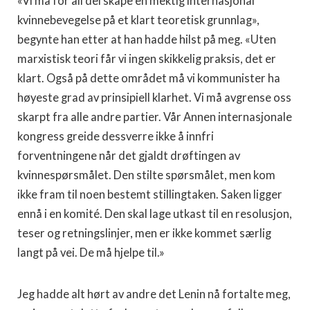
«Vi må for all del skape en mektig internasjonal
kvinnebevegelse på et klart teoretisk grunnlag»,
begynte han etter at han hadde hilst på meg. «Uten
marxistisk teori får vi ingen skikkelig praksis, det er
klart. Også på dette området må vi kommunister ha
høyeste grad av prinsipiell klarhet. Vi må avgrense oss
skarpt fra alle andre partier. Vår Annen internasjonale
kongress greide dessverre ikke å innfri
forventningene når det gjaldt drøftingen av
kvinnespørsmålet. Den stilte spørsmålet, men kom
ikke fram til noen bestemt stillingtaken. Saken ligger
ennå i en komité. Den skal lage utkast til en resolusjon,
teser og retningslinjer, men er ikke kommet særlig
langt på vei. De må hjelpe til.»
Jeg hadde alt hørt av andre det Lenin nå fortalte meg,