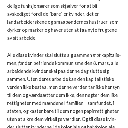
delige funksjonærer som skjælver for at bli
avskediget fordi de ”bare” er kvinder, det er
landarbeiderskene og smaabøndernes hustruer, som
dyrker op marker og haver uten at faa nyte frugtene
av sit arbeide.
Alle disse kvinder skal slut­te sig sammen
mot
kapitalis­
men,
for
den befriende kom­munisme den 8. mars, alle
ar­beidende kvinder skal paa denne dag slutte sig
sammen. Uten deres arbeide kan den kapitalistiske
verden ikke bestaa, men denne verden tar ik­ke hensyn
til dem og værdsætter dem ikke, den negter dem like
rettigheter med mændene i familien, i samfundet, i
staten, og kaster ba­re til dem nogen papirrettigheter
uten at sikre dem virke­lige værdier. Og til disse kvin­
der slutter kvinderne i de koloniale og halvkoloniale