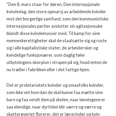
“Den 8. mars staar for døren. Den internasjonale
kvindedag, den store opmarsj av arbei­dende kvinder
mot det bor­gerlige samfund, som den kommunistiske
internasjona­les partier avslutter sin agitasjonsuke
blandt disse kvindemasser med. Til kamp for sine
menneskerettigheter skal de staalsætte sig og ruste
sig i alle kapitalistiske stater, de arbeidersker og
kvindelige funksjonærer, som daglig føler
utbytningens skorpion i strupen på sig, hvad enten de
nu træller i fabrikken eller i det fattige hjem.
Det er proletariatets kvin­der og smaafolks kvinder,
som ikke vet hvordan de skal kunne faa mætte sine
barn og faa sendt dem på skolen, naar lønningene er
saa elendige, naar dyrtiden blir værre og værre og
skatterøveriet flore­rer, det er lærerinder og kvin­