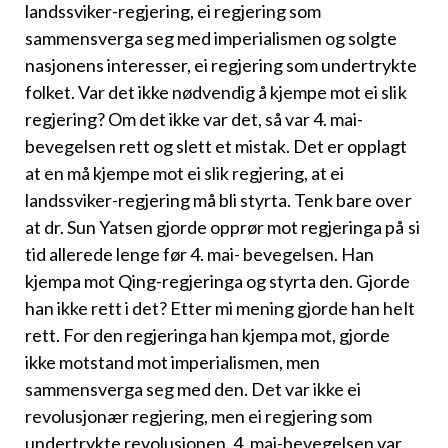
landssviker-regjering, ei regjering som
sammensverga seg med imperialismen og solgte
nasjonens interesser, ei regjering som undertrykte
folket. Var det ikke nødvendig å kjempe mot ei slik
regje­ring? Om det ikke var det, så var 4. mai-
bevegelsen rett og slett et mis­tak. Det er opplagt
at en må kjempe mot ei slik regjering, at ei
landssviker-regjering må bli styrta. Tenk bare over
at dr. Sun Yatsen gjorde opprør mot regjeringa på si
tid allerede lenge før 4. mai- bevegelsen. Han
kjempa mot Qing-regjeringa og styrta den. Gjorde
han ikke rett i det? Etter mi mening gjorde han helt
rett. For den regje­ringa han kjempa mot, gjorde
ikke motstand mot imperialismen, men
sammensverga seg med den. Det var ikke ei
revolusjonær regjering, men ei regjering som
undertrykte revolusjonen. 4. mai-bevegelsen var