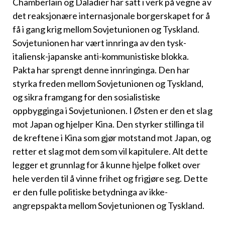
Chamberlain og Daladier har satt i verk på vegne av
det reaksjonære internasjonale borgerskapet for å
få i gang krig mellom Sovjetunionen og Tyskland.
Sovjetunionen har vært innringa av den tysk-
italiensk-japanske anti-kommunistiske blokka.
Pakta har sprengt denne innringinga. Den har
styrka freden mellom Sovjetunio­nen og Tyskland,
og sikra framgang for den sosialistiske
oppbygginga i Sovjetunionen. I Østen er den et slag
mot Japan og hjelper Kina. Den styrker stillinga til
de kreftene i Kina som gjør motstand mot Japan, og
retter et slag mot dem som vil kapitulere. Alt dette
legger et grunnlag for å kunne hjelpe folket over
hele verden til å vinne frihet og frigjøre seg. Dette
er den fulle politiske betydninga av ikke-
angrepspakta mel­lom Sovjetunionen og Tyskland.