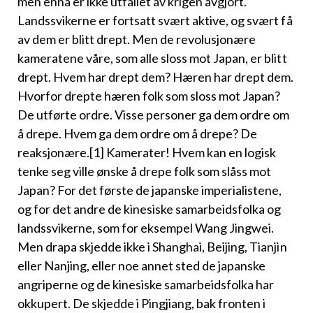
men ennå er ikke utfallet av krigen avgjort.
Landssvikerne er fortsatt svært aktive, og svært få
av dem er blitt drept. Men de revolusjonære
kameratene våre, som alle sloss mot Japan, er blitt
drept. Hvem har drept dem? Hæren har drept dem.
Hvorfor drepte hæren folk som sloss mot Japan?
De utførte ordre. Visse personer ga dem ordre om
å drepe. Hvem ga dem ordre om å drepe? De
reaksjonære.[1] Kamerater! Hvem kan en logisk
tenke seg vil­le ønske å drepe folk som slåss mot
Japan? For det første de japanske imperialistene,
og for det andre de kinesiske samarbeidsfolka og
landssvikerne, som for eksempel Wang Jingwei.
Men drapa skjedde ikke i Shanghai, Beijing, Tianjin
eller Nanjing, eller noe annet sted de japanske
angriperne og de kinesiske samarbeidsfolka har
okkupert. De skjedde i Pingjiang, bak fronten i