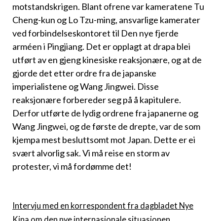
motstandskrigen. Blant ofrene var kameratene Tu
Cheng-kun og Lo Tzu-ming, ansvarlige kamerater
ved forbindelseskontoret til Den nye fjerde
arméen i Pingjiang. Det er opplagt at drapa blei
utført av en gjeng kinesiske reaksjonære, og at de
gjorde det etter ordre fra de japanske
imperialistene og Wang Jingwei. Disse
reaksjonære forbereder seg på å kapitulere.
Derfor utførte de lydig ordrene fra japanerne og
Wang Jingwei, og de første de drepte, var de som
kjempa mest besluttsomt mot Japan. Dette er ei
svært alvorlig sak. Vi må reise en storm av
protester, vi må fordømme det!
Intervju med en korrespondent fra dagbladet Nye
Kina om den nye internasjonale situasjonen