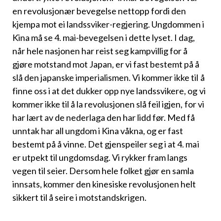
en revolusjonær bevegelse nettopp fordi den
kjempa mot ei landssviker-regjering. Ungdommen i
Kina må se 4. mai-bevegelsen i dette lyset. I dag,
når hele nasjonen har reist seg kampvillig for å
gjøre motstand mot Japan, er vi fast bestemt på å
slå den japanske imperia­lismen. Vi kommer ikke til å
finne oss i at det dukker opp nye landssvi­kere, og vi
kommer ikke til å la revolusjonen slå feil igjen, for vi
har lært av de nederlaga den har lidd før. Med få
unntak har all ungdom i Kina våkna, og er fast
bestemt på å vinne. Det gjenspeiler seg i at 4. mai
er utpekt til ungdomsdag. Vi rykker fram langs
vegen til seier. Dersom hele folket gjør en samla
innsats, kommer den kinesiske revo­lusjonen helt
sikkert til å seire i motstandskrigen.