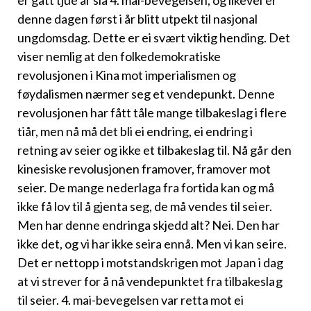
er gått tjue år sia 4. mai-bevegelsen, og likevel er
denne dagen først i år blitt utpekt til nasjonal
ungdomsdag. Dette er ei svært viktig hending. Det
viser nemlig at den folkedemokratiske
revolusjonen i Kina mot imperialismen og
føydalismen nærmer seg et vendepunkt. Denne
revolusjonen har fått tåle mange tilbakeslag i flere
tiår, men nå må det bli ei endring, ei endring i
retning av seier og ikke et tilbakeslag til. Nå går den
kinesiske revolusjonen framover, framover mot
seier. De mange nederlaga fra fortida kan og må
ikke få lov til å gjenta seg, de må vendes til seier.
Men har denne endringa skjedd alt? Nei. Den har
ikke det, og vi har ikke seira ennå. Men vi kan seire.
Det er nettopp i motstandskrigen mot Japan i dag
at vi stre­ver for å nå vendepunktet fra tilbakeslag
til seier. 4. mai-bevegelsen var retta mot ei