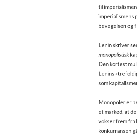
til imperialisme
imperialismens p
bevegelsen og f
Lenin skriver se
monopolistisk
kap
Den kortest muli
Lenins «trefoldi
som kapitalismen
Monopoler er be
et marked, at d
vokser frem fra 
konkurransen går