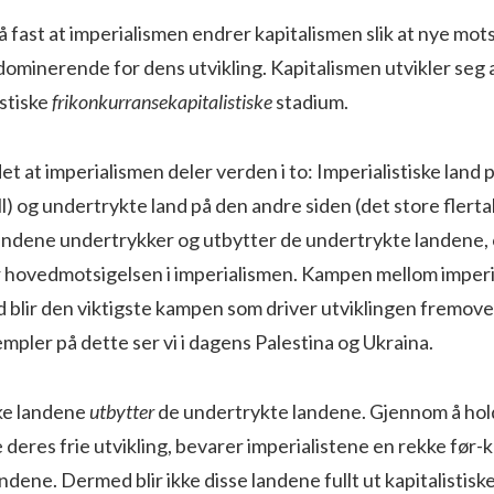
lå fast at imperialismen endrer kapitalismen slik at nye mot
dominerende for dens utvikling. Kapitalismen utvikler seg 
istiske
frikonkurransekapitalistiske
stadium.
det at imperialismen deler verden i to: Imperialistiske land
ll) og undertrykte land på den andre siden (det store flerta
 landene undertrykker og utbytter de undertrykte landene,
r hovedmotsigelsen i imperialismen. Kampen mellom imperia
 blir den viktigste kampen som driver utviklingen fremove
mpler på dette ser vi i dagens Palestina og Ukraina.
ske landene
utbytter
de undertrykte landene. Gjennom å hol
 deres frie utvikling, bevarer imperialistene en rekke før-k
andene. Dermed blir ikke disse landene fullt ut kapitalistis