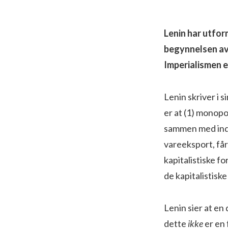
Lenin har utfor
begynnelsen av 
Imperialismen e
Lenin skriver i s
er at (1) monopo
sammen med indust
vareeksport, få
kapitalistiske 
de kapitalistisk
Lenin sier at en
dette
ikke
er en