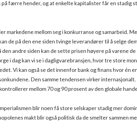
 på færre hender, og at enkelte kapitalister får en stadig s
r markedene mellom seg i konkurranse og samarbeid. Me
kan de på den ene siden tvinge leverandører til å selge dem 
på den andre siden kan de sette prisen høyere på varene de 
ge i dag kan vi se i dagligvarebransjen, hvor tre store mo
det. Vi kan også se det innenfor bank og finans hvor én e
rsonkundene. Den samme tendensen virker internasjonalt
ontrollerer mellom 70 og 90 prosent av den globale hand
mperialismen blir noen få store selskaper stadig mer domi
polenes makt blir også politisk da de smelter sammen me