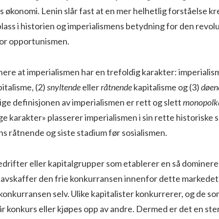
ns økonomi. Lenin slår fast at en mer helhetlig forståelse k
lass i historien og imperialismens betydning for den revo
or opportunismen.
nere at imperialismen har en trefoldig karakter: imperialis
italisme, (2)
snyltende
eller
råtnende
kapitalisme og (3)
døen
ge definisjonen av imperialismen er rett og slett
monopolka
ge karakter» plasserer imperialismen i sin rette historisk
s råtnende og siste stadium før sosialismen.
drifter eller kapitalgrupper som etablerer en så dominere
e avskaffer den frie konkurransen innenfor dette marked
konkurransen selv. Ulike kapitalister konkurrerer, og de s
 konkurs eller kjøpes opp av andre. Dermed er det en ster