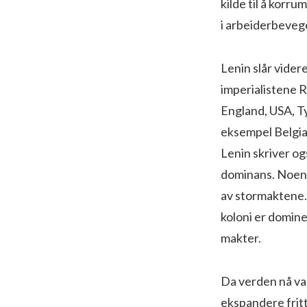
kilde til å kor
i arbeiderbeveg
Lenin slår vider
imperialistene R
England, USA, T
eksempel Belgia
Lenin skriver og
dominans. Noen 
av stormaktene. 
koloni er domine
makter.
Da verden nå va
ekspandere fritt