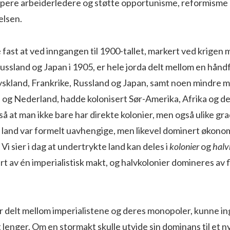
rumpere arbeiderledere og støtte opportunisme, reformisme
elsen.
e fast at ved inngangen til 1900-tallet, markert ved krigen
ussland og Japan i 1905, er hele jorda delt mellom en håndf
yskland, Frankrike, Russland og Japan, samt noen mindre 
 og Nederland, hadde kolonisert Sør-Amerika, Afrika og de
så at man ikke bare har direkte kolonier, men også ulike gr
land var formelt uavhengige, men likevel dominert økonomi
Vi sier i dag at undertrykte land kan deles i
kolonier
og
halv
rt av én imperialistisk makt, og halvkolonier domineres av f
r delt mellom imperialistene og deres monopoler, kunne i
 lenger. Om en stormakt skulle utvide sin dominans til et n