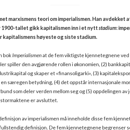
met marxismens teori om imperialismen. Han avdekket a
1900-tallet gikk kapitalismen inn i et nytt
stadium
: impe
r kapitalismens høyeste og siste stadium.
in bok
Imperialismen
at de fem viktigste kjennetegnene ved
ler spiller den avgjørende rollen i økonomien, (2) bankkapi
rikapital og skaper et «finansoligarki», (3) kapitaleksport, 
r en særegen betydning, (4) det oppstår internasjonale mo
forbund som deler verden mellom seg og (5) oppdelingen av
e stormaktene er avsluttet.
 definisjon av imperialismen må inneholde disse fem kjenn
 fullstendig definisjon. De fem kjennetegnene begrenser 