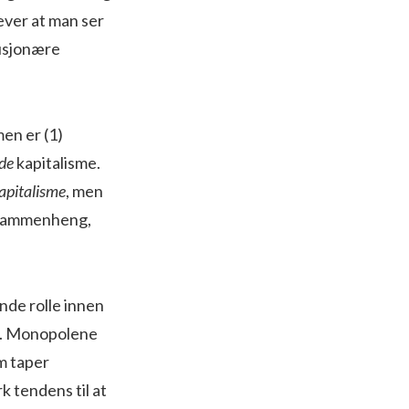
rever at man ser
lusjonære
men er (1)
de
kapitalisme.
pitalisme
, men
e sammenheng,
nde rolle innen
et. Monopolene
om taper
k tendens til at