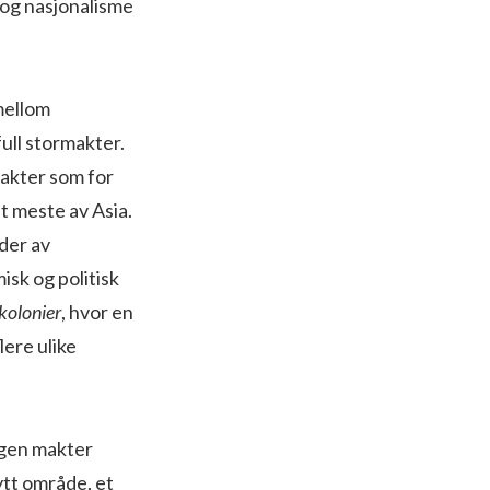
 og nasjonalisme
 mellom
ull stormakter.
makter som for
t meste av Asia.
ader av
sk og politisk
kolonier
, hvor en
lere ulike
ngen makter
ytt område, et