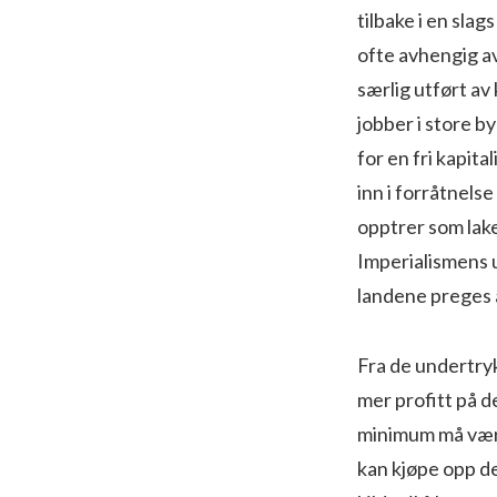
tilbake i en sla
ofte avhengig av
særlig utført av
jobber i store b
for en fri kapita
inn i forråtnels
opptrer som lake
Imperialismens u
landene preges a
Fra de undertry
mer profitt på 
minimum må være 
kan kjøpe opp de