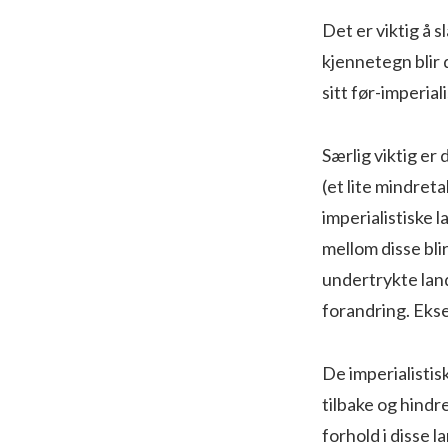
Det er viktig å s
kjennetegn blir 
sitt før-imperial
Særlig viktig er 
(et lite mindreta
imperialistiske
mellom disse bli
undertrykte land
forandring. Ekse
De imperialisti
tilbake og hindre
forhold i disse l