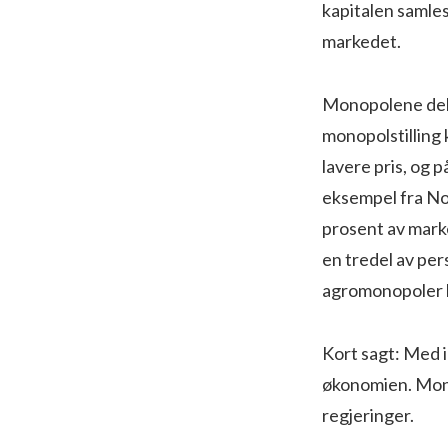
kapitalen samles
markedet.
Monopolene dele
monopolstilling 
lavere pris, og 
eksempel fra Nor
prosent av marke
en tredel av pe
agromonopoler k
Kort sagt: Med i
økonomien. Mono
regjeringer.