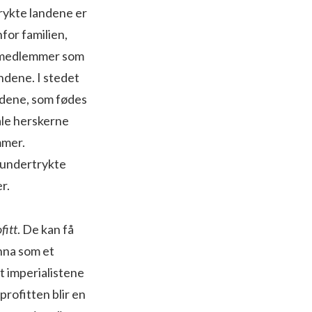
trykte landene er
nfor familien,
liemedlemmer som
andene. I stedet
andene, som fødes
ale herskerne
mmer.
e undertrykte
r.
fitt
. De kan få
nna som et
at imperialistene
profitten blir en