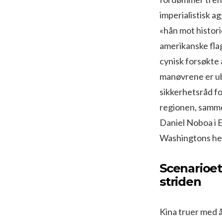
imperialistisk a
«hån mot histor
amerikanske flag
cynisk forsøkte 
manøvrene er ub
sikkerhetsråd fo
regionen, sammen
Daniel Noboa i 
Washingtons he
Scenarioet
striden
Kina truer med 