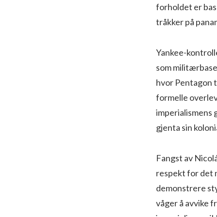
forholdet er bas
tråkker på pana
Yankee-kontrolle
som militærbase
hvor Pentagon t
formelle overlev
imperialismens g
gjenta sin kolon
Fangst av Nicolá
respekt for det 
demonstrere sty
våger å avvike f