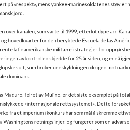
ert på «respekt», mens yankee-marinesoldatenes støvler hi
mansk jord.
n over kanalen, som varte til 1999, etterlot dype arr. Kan
 og hovedkvarter for den beryktede Escuela de las Améric
rente latinamerikanske militære i strategier for opprørs
eringen av kontrollen skjedde for 25 år siden, og er nå igje
lupske sult, som bruker unnskyldningen «krigen mot narkot
iale dominans.
s Maduro, feiret av Mulino, er det siste eksemplet på tota
mislykkede «internasjonale rettssystemet». Dette forsøket
rke fra et imperium i konkurs har som mål å skremme ethv
ra Washingtons retningslinjer, og fungerer som en advarse