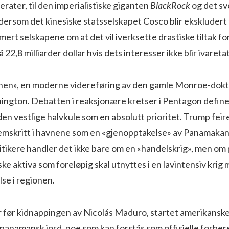
rater, til den imperialistiske giganten
BlackRock
og det sv
ersom det kinesiske statsselskapet Cosco blir ekskludert 
mert selskapene om at det vil iverksette drastiske tiltak fo
22,8 milliarder dollar hvis dets interesser ikke blir ivaretat
en», en moderne videreføring av den gamle Monroe-doktr
ington. Debatten i reaksjonære kretser i Pentagon define
n vestlige halvkule som en absolutt prioritet. Trump feir
emskritt i havnene som en «gjenopptakelse» av Panamakan
tikere handler det ikke bare om en «handelskrig», men om p
ske aktiva som foreløpig skal utnyttes i en lavintensiv krig 
lse i regionen.
r før kidnappingen av Nicolás Maduro, startet amerikansk
anamansk jord, noe som kan forstås som offisielle forbere