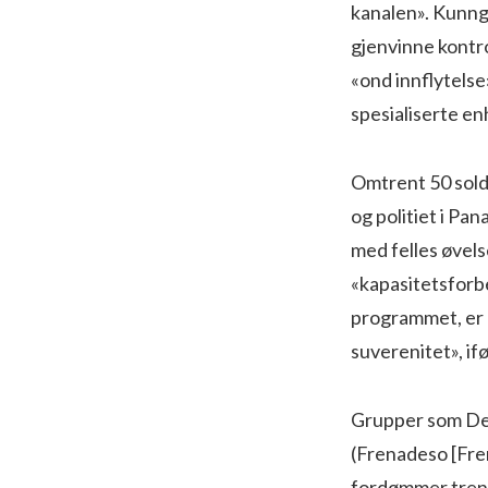
kanalen». Kunng
gjenvinne kontro
«ond innflytels
spesialiserte enh
Omtrent 50 sold
og politiet i Pa
med felles øvel
«kapasitetsforbe
programmet, er 
suverenitet», if
Grupper som Den
(Frenadeso [Fren
fordømmer trenin