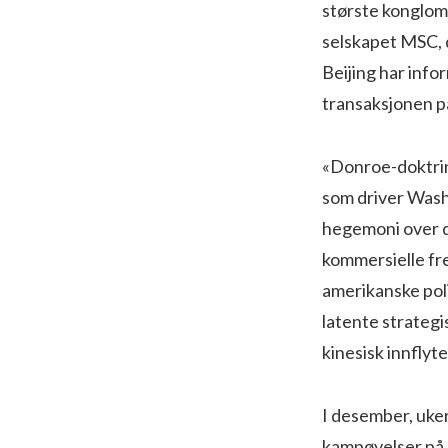
største konglome
selskapet MSC, d
Beijing har infor
transaksjonen på 
«Donroe-doktrin
som driver Wash
hegemoni over de
kommersielle fr
amerikanske poli
latente strategi
kinesisk innflyte
I desember, uke
kampøvelser på p