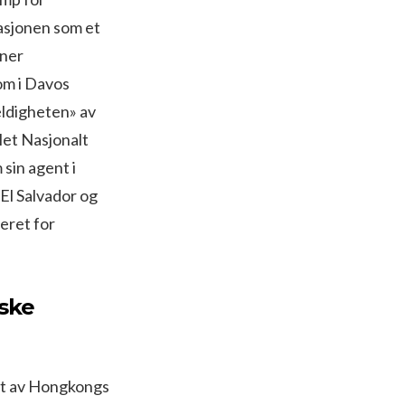
pasjonen som et
nner
om i Davos
feldigheten» av
let Nasjonalt
sin agent i
El Salvador og
eret for
iske
 et av Hongkongs