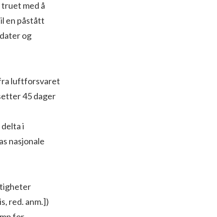
 truet med å
l en påstått
ldater og
ra luftforsvaret
setter 45 dager
delta i
as nasjonale
tigheter
, red. anm.])
amp for