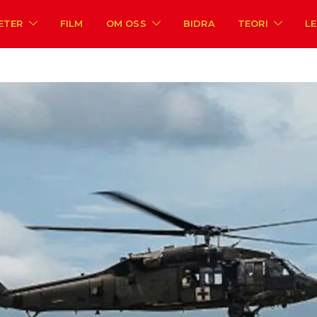
ETER
FILM
OM OSS
BIDRA
TEORI
L