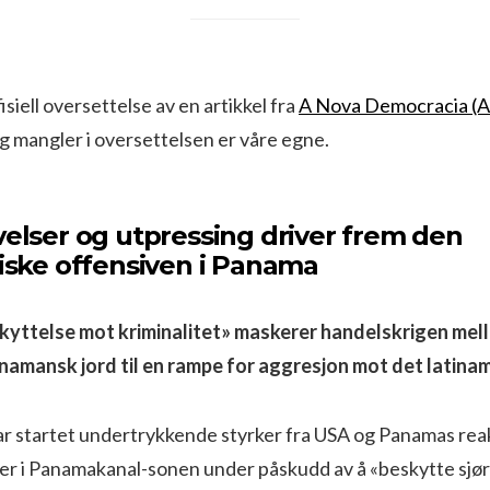
siell oversettelse av en artikkel fra
A Nova Democracia (
og mangler i oversettelsen er våre egne.
velser og utpressing driver frem den
tiske offensiven i Panama
kyttelse mot kriminalitet» maskerer handelskrigen me
anamansk jord til en rampe for aggresjon mot det latina
uar startet undertrykkende styrker fra USA og Panamas re
lser i Panamakanal-sonen under påskudd av å «beskytte sj