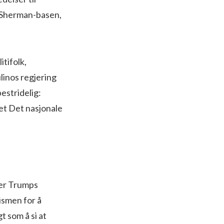
 Sherman-basen,
tifolk,
linos regjering
estridelig:
et Det nasjonale
ter Trumps
ismen for å
t som å si at