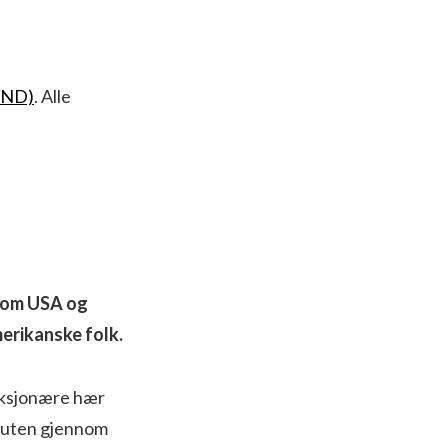
AND)
. Alle
llom USA og
merikanske folk.
aksjonære hær
øruten gjennom