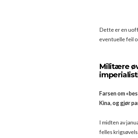
Dette er en uoffi
eventuelle feil 
Militære ø
imperialis
Farsen om «bes
Kina, og gjør p
I midten av jan
felles krigsøve