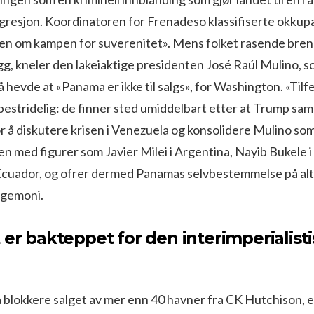
ggresjon. Koordinatoren for Frenadeso klassifiserte okku
ien om kampen for suverenitet». Mens folket rasende bre
g, kneler den lakeiaktige presidenten José Raúl Mulino, s
å hevde at «Panama er ikke til salgs», for Washington. «Til
estridelig: de finner sted umiddelbart etter at Trump sam
r å diskutere krisen i Venezuela og konsolidere Mulino som 
 med figurer som Javier Milei i Argentina, Nayib Bukele i 
Ecuador, og ofrer dermed Panamas selvbestemmelse på alt
gemoni.
 er bakteppet for den interimperialist
å blokkere salget av mer enn 40 havner fra CK Hutchison,