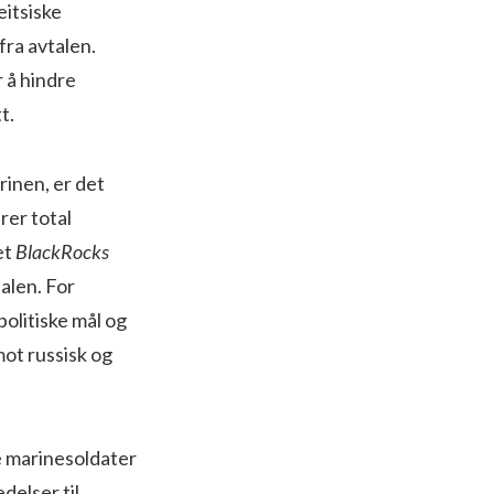
eitsiske
fra avtalen.
r å hindre
t.
inen, er det
rer total
et
BlackRocks
alen. For
olitiske mål og
mot russisk og
e marinesoldater
delser til