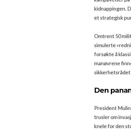
kidnappingen. 
et strategisk pu
Omtrent 50 milit
simulerte «redni
forsøkte å klass
manøvrene finne
sikkerhetsrådet 
Den panam
President Mulin
trusler om invas
knele for den st