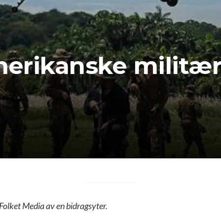
rikanske militærø
 Folket Media av en bidragsyter.