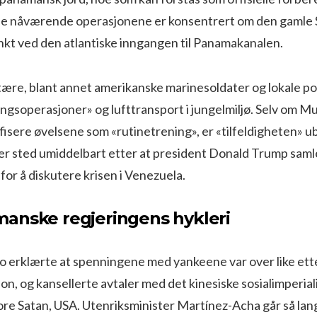
De nåværende operasjonene er konsentrert om den gamle
nkt ved den atlantiske inngangen til Panamakanalen.
ære, blant annet amerikanske marinesoldater og lokale poli
ngsoperasjoner» og lufttransport i jungelmiljø. Selv om Mu
ifisere øvelsene som «rutinetrening», er «tilfeldigheten» ub
r sted umiddelbart etter at president Donald Trump saml
for å diskutere krisen i Venezuela.
anske regjeringens hykleri
o erklærte at spenningene med yankeene var over like et
jon, og kansellerte avtaler med det kinesiske sosialimperial
ore Satan, USA. Utenriksminister Martínez-Acha går så lang