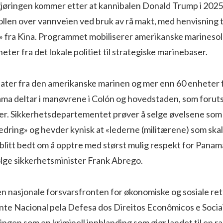
jøringen kommer etter at kannibalen Donald Trump i 2025
llen over vannveien ved bruk av rå makt, med henvisning ti
e» fra Kina. Programmet mobiliserer amerikanske marineso
eter fra det lokale politiet til strategiske marinebaser.
ater fra den amerikanske marinen og mer enn 60 enheter f
nama deltar i manøvrene i Colón og hovedstaden, som forut
ser. Sikkerhetsdepartementet prøver å selge øvelsene som
dring» og hevder kynisk at «lederne (militærene) som skal 
blitt bedt om å opptre med størst mulig respekt for Panam
ølge sikkerhetsminister Frank Abrego.
 nasjonale forsvarsfronten for økonomiske og sosiale ret
te Nacional pela Defesa dos Direitos Econômicos e Sociais
gen som en kriminell innblanding som gjør landet til en r