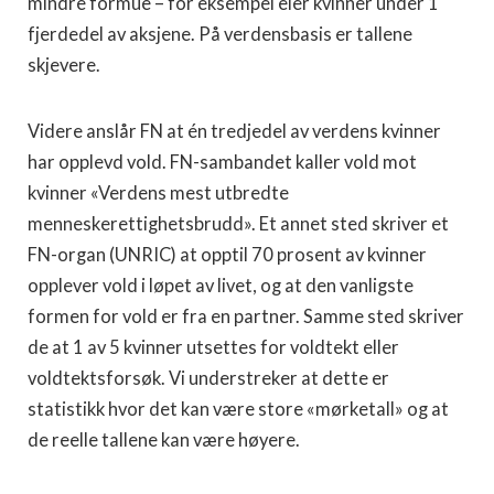
mindre formue – for eksempel eier kvinner under 1
fjerdedel av aksjene. På verdensbasis er tallene
skjevere.
Videre anslår FN at én tredjedel av verdens kvinner
har opplevd vold. FN-sambandet kaller vold mot
kvinner «Verdens mest utbredte
menneskerettighetsbrudd». Et annet sted skriver et
FN-organ (UNRIC) at opptil 70 prosent av kvinner
opplever vold i løpet av livet, og at den vanligste
formen for vold er fra en partner. Samme sted skriver
de at 1 av 5 kvinner utsettes for voldtekt eller
voldtektsforsøk. Vi understreker at dette er
statistikk hvor det kan være store «mørketall» og at
de reelle tallene kan være høyere.