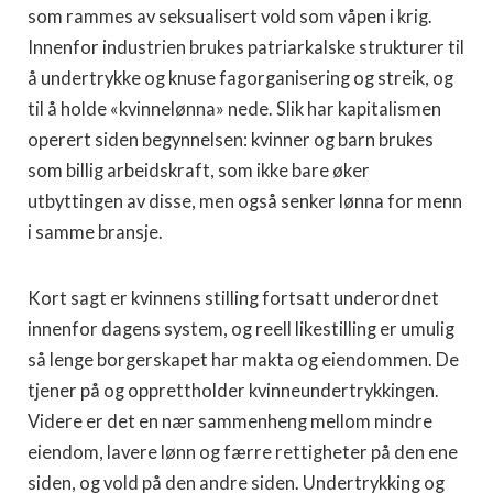
som rammes av seksualisert vold som våpen i krig.
Innenfor industrien brukes patriarkalske strukturer til
å undertrykke og knuse fagorganisering og streik, og
til å holde «kvinnelønna» nede. Slik har kapitalismen
operert siden begynnelsen: kvinner og barn brukes
som billig arbeidskraft, som ikke bare øker
utbyttingen av disse, men også senker lønna for menn
i samme bransje.
Kort sagt er kvinnens stilling fortsatt underordnet
innenfor dagens system, og reell likestilling er umulig
så lenge borgerskapet har makta og eiendommen. De
tjener på og opprettholder kvinneundertrykkingen.
Videre er det en nær sammenheng mellom mindre
eiendom, lavere lønn og færre rettigheter på den ene
siden, og vold på den andre siden. Undertrykking og