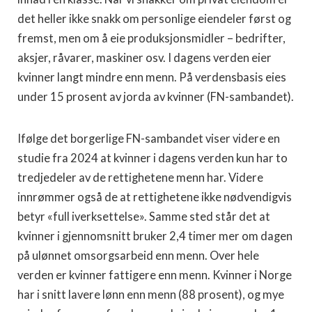
det heller ikke snakk om personlige eiendeler først og
fremst, men om å eie produksjonsmidler – bedrifter,
aksjer, råvarer, maskiner osv. I dagens verden eier
kvinner langt mindre enn menn. På verdensbasis eies
under 15 prosent av jorda av kvinner (FN-sambandet).
Ifølge det borgerlige FN-sambandet viser videre en
studie fra 2024 at kvinner i dagens verden kun har to
tredjedeler av de rettighetene menn har. Videre
innrømmer også de at rettighetene ikke nødvendigvis
betyr «full iverksettelse». Samme sted står det at
kvinner i gjennomsnitt bruker 2,4 timer mer om dagen
på ulønnet omsorgsarbeid enn menn. Over hele
verden er kvinner fattigere enn menn. Kvinner i Norge
har i snitt lavere lønn enn menn (88 prosent), og mye