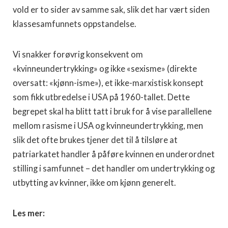
vold er to sider av samme sak, slik det har vært siden
klassesamfunnets oppstandelse.
Vi snakker forøvrig konsekvent om
«kvinneundertrykking» og ikke «sexisme» (direkte
oversatt: «kjønn-isme»), et ikke-marxistisk konsept
som fikk utbredelse i USA på 1960-tallet. Dette
begrepet skal ha blitt tatt i bruk for å vise parallellene
mellom rasisme i USA og kvinneundertrykking, men
slik det ofte brukes tjener det til å tilsløre at
patriarkatet handler å påføre kvinnen en underordnet
stilling i samfunnet – det handler om undertrykking og
utbytting av kvinner, ikke om kjønn generelt.
Les mer: