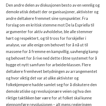
Den andre delen av diskusjonen besto av en vennlig og
demokratisk debatt der organisasjoner, aktivister og
andre deltakere fremmet sine synspunkter. Fra
forslag om en kritisk stemme mot De la Espriella til
argumenter for aktiv avholdelse, ble alle stemmer
hørt og respektert, og til tross for forskjeller i
analyse, var alle enige om behovet for å nå ut til
massene for å fremme en kampvillig, uavhengig kamp
og behovet for å rive ned dette råtne systemet for å
bygge et nytt samfunn for arbeiderklassen. Flere
deltakere fremhevet betydningen av arrangementet
og hvor viktig det var at ulike aktivister og
folkekjempere hadde samlet seg for å diskutere den
demokratiske og revolusjonære veien og hva den
riktige taktikken bør være for at folket skal kunne
gjennomføre revolusjonen – alt mens regjeringen