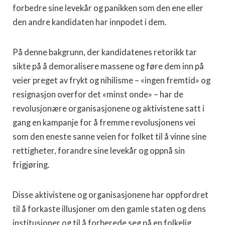
forbedre sine levekår og panikken som den ene eller
den andre kandidaten har innpodet i dem.
På denne bakgrunn, der kandidatenes retorikk tar
sikte på å demoralisere massene og føre dem inn på
veier preget av frykt og nihilisme – «ingen fremtid» og
resignasjon overfor det «minst onde» – har de
revolusjonære organisasjonene og aktivistene satt i
gang en kampanje for å fremme revolusjonens vei
som den eneste sanne veien for folket til å vinne sine
rettigheter, forandre sine levekår og oppnå sin
frigjøring.
Disse aktivistene og organisasjonene har oppfordret
til å forkaste illusjoner om den gamle staten og dens
institusjoner og til å forberede seg på en folkelig,