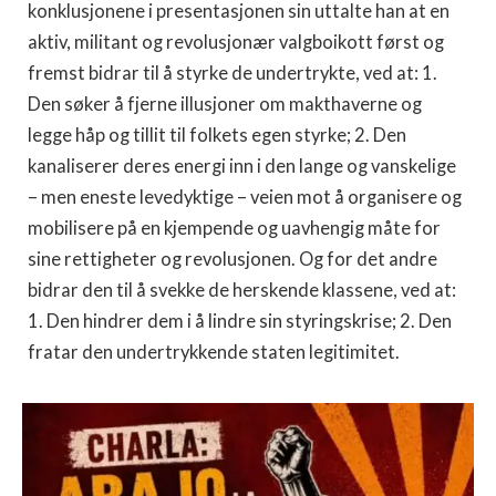
konklusjonene i presentasjonen sin uttalte han at en
aktiv, militant og revolusjonær valgboikott først og
fremst bidrar til å styrke de undertrykte, ved at: 1.
Den søker å fjerne illusjoner om makthaverne og
legge håp og tillit til folkets egen styrke; 2. Den
kanaliserer deres energi inn i den lange og vanskelige
– men eneste levedyktige – veien mot å organisere og
mobilisere på en kjempende og uavhengig måte for
sine rettigheter og revolusjonen. Og for det andre
bidrar den til å svekke de herskende klassene, ved at:
1. Den hindrer dem i å lindre sin styringskrise; 2. Den
fratar den undertrykkende staten legitimitet.