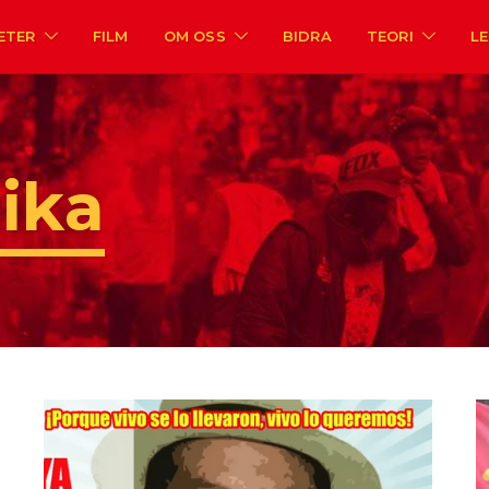
ETER
FILM
OM OSS
BIDRA
TEORI
L
ika