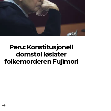
Peru: Konstitusjonell
domstol løslater
folkemorderen Fujimori
g