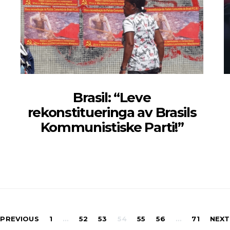
Brasil: “Leve
rekonstitueringa av Brasils
Kommunistiske Parti!”
Sidepaginerin
PREVIOUS
1
…
52
53
54
55
56
…
71
NEXT