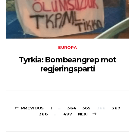
EUROPA
Tyrkia: Bombeangrep mot
regjeringsparti
Sidepaginerin
PREVIOUS
1
…
364
365
366
367
368
…
497
NEXT