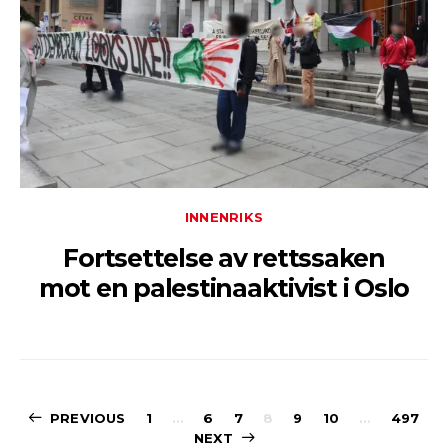
INNENRIKS
Fortsettelse av rettssaken
mot en palestinaaktivist i Oslo
Sidepaginerin
PREVIOUS
1
…
6
7
8
9
10
…
497
NEXT