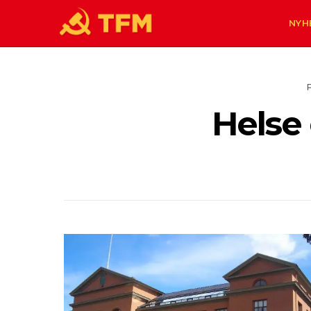
NYH
Helse 