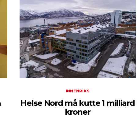
INNENRIKS
å
Helse Nord må kutte 1 milliard
kroner