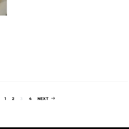
Sidepaginering
1
2
3
4
NEXT