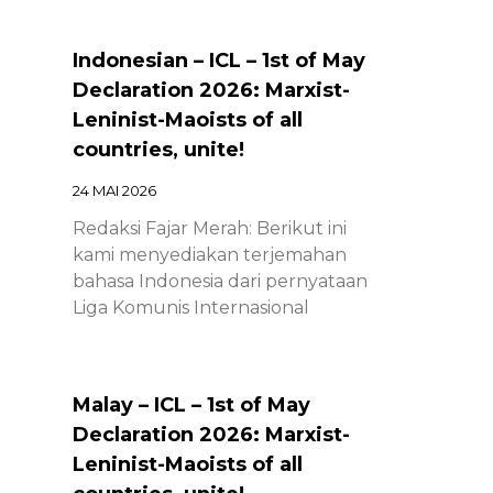
Indonesian – ICL – 1st of May
Declaration 2026: Marxist-
Leninist-Maoists of all
countries, unite!
24 MAI 2026
Redaksi Fajar Merah: Berikut ini
kami menyediakan terjemahan
bahasa Indonesia dari pernyataan
Liga Komunis Internasional
Malay – ICL – 1st of May
Declaration 2026: Marxist-
Leninist-Maoists of all