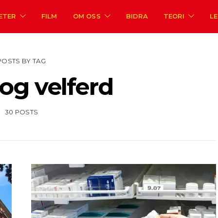
ETER
FILM
OM OSS
BIDRA
TEORI
L
POSTS BY TAG
og velferd
30 POSTS