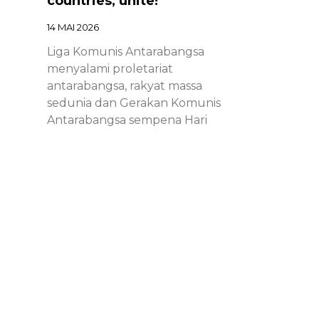
countries, unite!
14 MAI 2026
Liga Komunis Antarabangsa
menyalami proletariat
antarabangsa, rakyat massa
sedunia dan Gerakan Komunis
Antarabangsa sempena Hari
Proletariat Antarabangsa.
Chinese – ICL – 1st of May
Declaration 2026: Marxist-
Leninist-Maoists of all
countries, unite!
14 MAI 2026
Chinese – ICL – 1st of May
Declaration 2026: Marxist-Leninist-