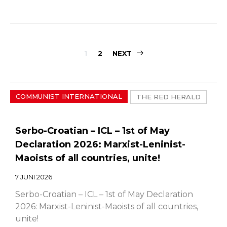
Sidepaginerin
1
2
NEXT
COMMUNIST INTERNATIONAL
THE RED HERALD
Serbo-Croatian – ICL – 1st of May
Declaration 2026: Marxist-Leninist-
Maoists of all countries, unite!
7 JUNI 2026
Serbo-Croatian – ICL – 1st of May Declaration
2026: Marxist-Leninist-Maoists of all countries,
unite!