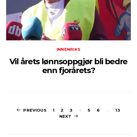
INNENRIKS
Vil årets lønnsoppgjør bli bedre
enn fjorårets?
Sidepaginerin
PREVIOUS
1
2
3
4
5
6
…
13
NEXT