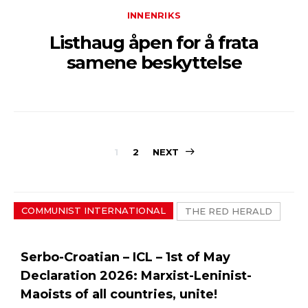
INNENRIKS
Listhaug åpen for å frata
samene beskyttelse
Sidepaginerin
1
2
NEXT
COMMUNIST INTERNATIONAL
THE RED HERALD
Serbo-Croatian – ICL – 1st of May
Declaration 2026: Marxist-Leninist-
Maoists of all countries, unite!