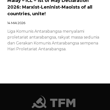
Malay – ICL – 1st of May Declaration
2026: Marxist-Leninist-Maoists of all
countries, unite!
14 MAI 2026
Liga Komunis Antarabangsa menyalami
proletariat antarabangsa, rakyat massa sedunia
dan Gerakan Komunis Antarabangsa sempena
Hari Proletariat Antarabangsa.
Chinese – ICL – 1st of May Declaration
2026: Marxist-Leninist-Maoists of all
countries, unite!
14 MAI 2026
Chinese – ICL – 1st of May Declaration 2026:
Marxist-Leninist-Maoists of all countries, unite!