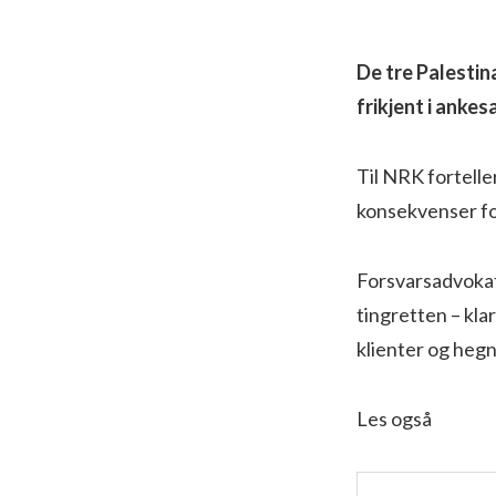
De tre Palestin
frikjent i anke
Til NRK fortelle
konsekvenser for
Forsvarsadvokat
tingretten – kla
klienter og hegn
Les også