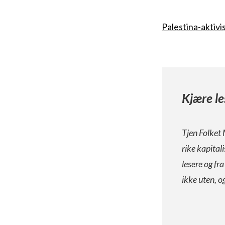
Palestina-aktivi
Kjære le
Tjen Folket 
rike kapital
lesere og fr
ikke uten, o