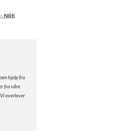
g – NRK
oen hjelp fra
er fra våre
 Vi overlever