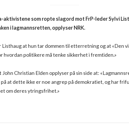
a-aktivistene som ropte slagord mot FrP-leder Sylvi List
saken i lagmannsretten, opplyser NRK.
r Listhaug at hun tar dommen til etterretning og at «Den vil
 hvordan politikere må tenke sikkerhet i fremtiden.»
 John Christian Elden opplyser på sin side at: «Lagmannsr
r på at dette ikke er noe angrep på demokratiet, og har fri
et om deres ytringsfrihet.»