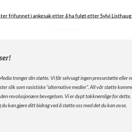
ster frifunnet i ankesak etter å ha fulgt etter Sylvi Listhau
ser!
Media trenger din støtte. Vi får selvsagt ingen pressestøtte eller n
ister slik som rasistiske “alternative medier”. All vår støtte komm
a den revolusjonære bevegelsen. Vi er dypt takknemlige for dette.
g du kan gjøre ditt bidrag ved å støtte oss med det du kan avse.