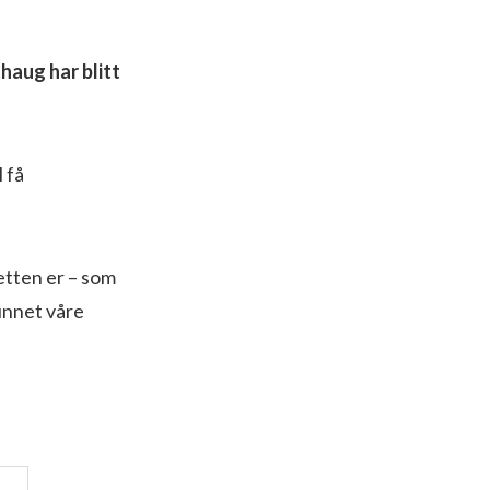
haug har blitt
 få
etten er – som
funnet våre