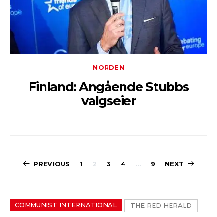
NORDEN
Finland: Angående Stubbs
valgseier
Sidepaginerin
PREVIOUS
1
2
3
4
…
9
NEXT
COMMUNIST INTERNATIONAL
THE RED HERALD