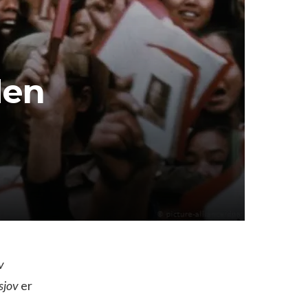
den
v
sjov
er