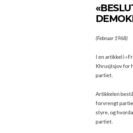
«BESLU
DEMOKR
(Februar 1968)
I en artikkel i 
Khrusjtsjov for
partiet.
Artikkelen bestå
forvrengt partie
styre, og hvord
partiet.