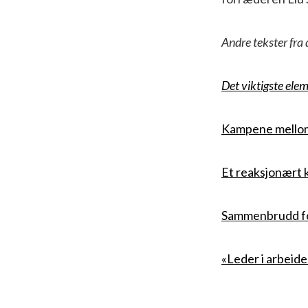
Andre tekster fra 
Det viktigste elem
Kampene mellom 
Et reaksjonært 
Sammenbrudd for
«Leder i arbeide