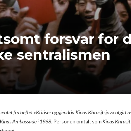
tsomt forsvar for 
e sentralismen
entet fra heftet «Kritiser og gjendriv Kinas Khrusjtsjov» utgitt a
 Kinas Ambassade i 1968.
Personen omtalt som
Kinas Khrusjt
Shaoqi.