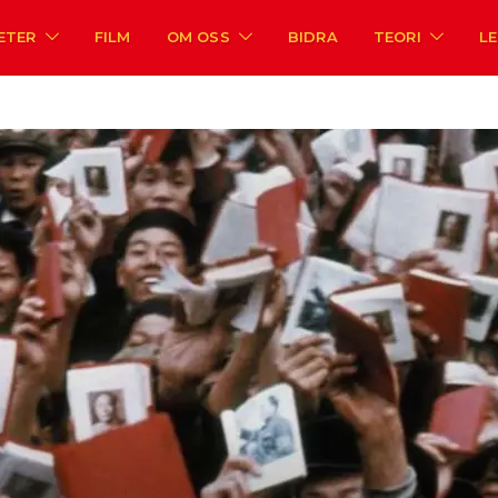
ETER
FILM
OM OSS
BIDRA
TEORI
L