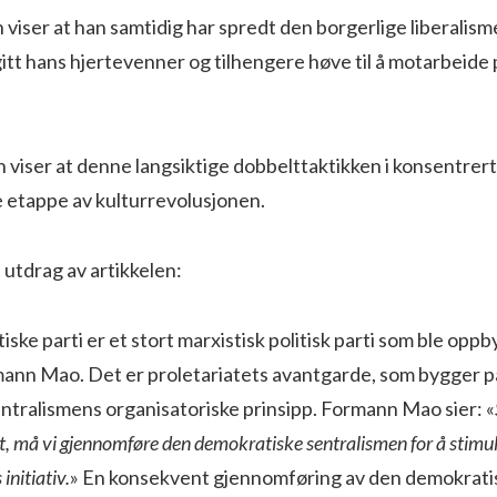
viser at han samtidig har spredt den borgerlige liberalism
gitt hans hjertevenner og tilhengere høve til å motarbeide p
 viser at denne langsiktige dobbelttaktikken i konsentrert
e etappe av kulturrevolusjonen.
t utdrag av artikkelen:
ske parti er et stort marxistisk politisk parti som ble oppb
mann Mao. Det er proletariatets avantgarde, som bygger p
ntralismens organisatoriske prinsipp. Formann Mao sier: «
kt, må vi gjennomføre den demokratiske sentralismen for å stimul
nitiativ.
» En konsekvent gjennomføring av den demokrati