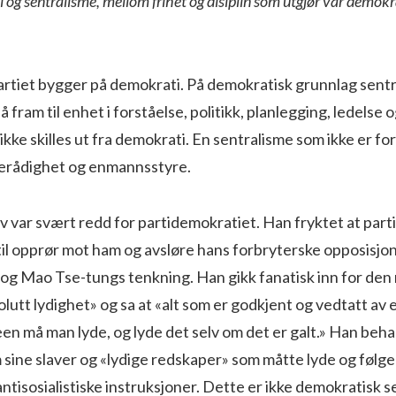
og sentralisme, mellom frihet og disiplin som utgjør var demokr
artiet bygger på demokrati. På demokratisk grunnlag sentra
 fram til enhet i forståelse, politikk, planlegging, ledelse 
ikke skilles ut fra demokrati. En sentralisme som ikke er 
erådighet og enmannsstyre.
ov var svært redd for partidemokratiet. Han fryktet at pa
 til opprør mot ham og avsløre hans forbryterske opposisjon
 og Mao Tse-tungs tenkning. Han gikk fanatisk inn for de
lutt lydighet» og sa at «alt som er godkjent og vedtatt av 
en må man lyde, og lyde det selv om det er galt.» Han beha
ine slaver og «lydige redskaper» som måtte lyde og følge 
 antisosialistiske instruksjoner. Dette er ikke demokratisk 