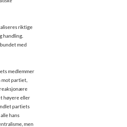
atiske
liseres riktige
og handling.
forbundet med
rtiets medlemmer
 mot partiet,
n reaksjonære
et høyere eller
ndlet partiets
alle hans
sentralisme, men