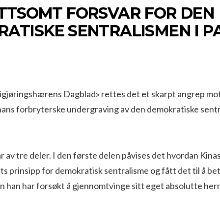
TTSOMT FORSVAR FOR DEN
ATISKE SENTRALISMEN I P
«Frigjøringshærens Dagblad» rettes det et skarpt angrep mo
 hans forbryterske undergraving av den demokratiske sentr
r av tre deler. I den første delen påvises det hvordan Kina
ts prinsipp for demokratisk sentralisme og fått det til å be
an han har forsøkt å gjennomtvinge sitt eget absolutte h