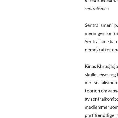
mellom demokrati 
sentralisme.
»
Sentralismen i p
meninger for å nå
Sentralisme kan 
demokrati er en
Kinas Khrusjtsj
skulle reise seg
mot sosialismen
teorien om «abso
av sentralkomite
medlemmer som s
partifiendtlige,