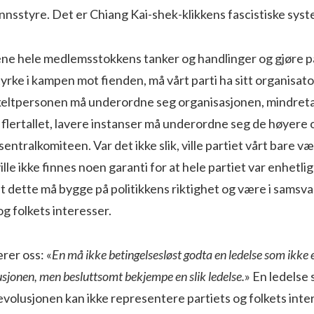
nsstyre. Det er Chiang Kai-shek-klikkens fascistiske syst
ne hele medlemsstokkens tanker og handlinger og gjøre par
yrke i kampen mot fienden, må vårt parti ha sitt organisato
enkeltpersonen må underordne seg organisasjonen, mindreta
lertallet, lavere instanser må underordne seg de høyere o
entralkomiteen. Var det ikke slik, ville partiet vårt bare 
ille ikke finnes noen garanti for at hele partiet var enhetlig i
lt dette må bygge på politikkens riktighet og være i sams
g folkets interesser.
er oss: «
En må ikke betingelsesløst godta en ledelse som ikke e
usjonen, men besluttsomt bekjempe en slik ledelse.
» En ledelse 
volusjonen kan ikke representere partiets og folkets inte