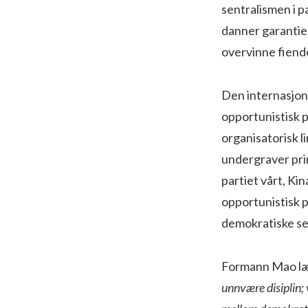
sentralismen i p
danner garantien
overvinne fiend
Den internasjona
opportunistisk p
organisatorisk l
undergraver prin
partiet vårt, Ki
opportunistisk p
demokratiske se
Formann Mao lær
unnvære disiplin;