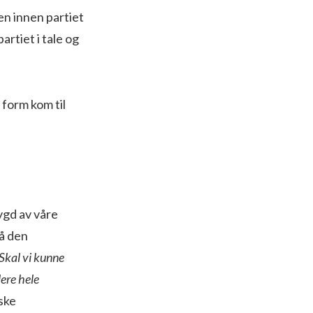
en innen partiet
artiet i tale og
 form kom til
ygd av våre
å den
Skal vi kunne
ere hele
ske