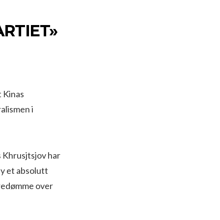
ARTIET»
t Kinas
alismen i
s Khrusjtsjov har
ty et absolutt
erredømme over