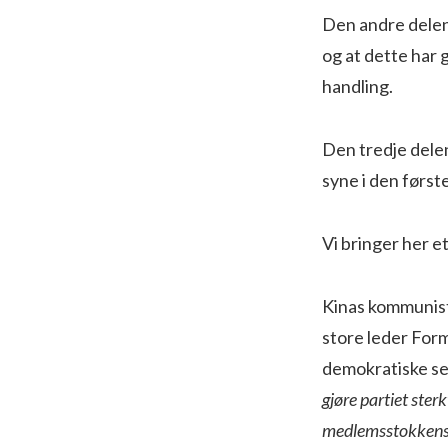
Den andre delen 
og at dette har 
handling.
Den tredje delen
syne i den først
Vi bringer her e
Kinas kommunisti
store leder For
demokratiske se
gjøre partiet ster
medlemsstokkens i