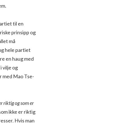
em.
tiet til en
riske prinsipp og
llet må
g hele partiet
være en haug med
 vilje og
var med Mao Tse-
r riktig og som er
som ikke er riktig
resser. Hvis man