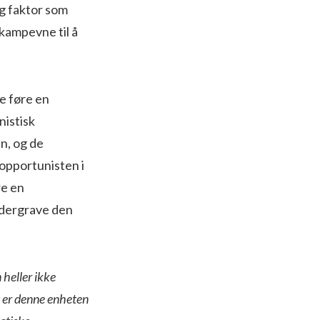
ig faktor som
 kampevne til å
e føre en
nistisk
en, og de
-opportunisten i
re en
undergrave den
 heller ikke
t er denne enheten