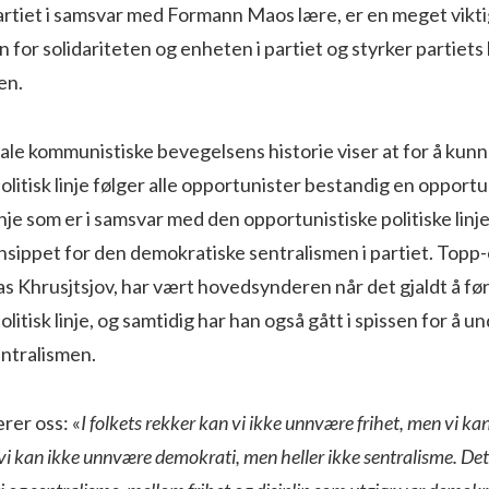
artiet i samsvar med Formann Maos lære, er en meget vikt
 for solidariteten og enheten i partiet og styrker partiets
en.
le kommunistiske bevegelsens historie viser at for å kunn
olitisk linje følger alle opportunister bestandig en opportu
inje som er i samsvar med den opportunistiske politiske linj
sippet for den demokratiske sentralismen i partiet. Topp
nas Khrusjtsjov, har vært hovedsynderen når det gjaldt å fø
olitisk linje, og samtidig har han også gått i spissen for å 
ntralismen.
er oss: «
I folkets rekker kan vi ikke unnvære frihet, men vi kan
 vi kan ikke unnvære demokrati, men heller ikke sentralisme. De