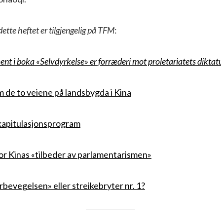
dette heftet er tilgjengelig på TFM
:
ent i boka «Selvdyrkelse» er forræderi mot proletariatets diktat
de to veiene på landsbygda i Kina
kapitulasjonsprogram
 Kinas «tilbeder av parlamentarismen»
rbevegelsen» eller streikebryter nr. 1?