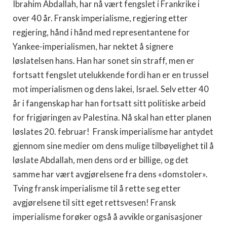
Ibrahim Abdallah, har nå vært fengslet i Frankrike i
over 40 år. Fransk imperialisme, regjering etter
regjering, hånd i hånd med representantene for
Yankee-imperialismen, har nektet å signere
løslatelsen hans. Han har sonet sin straff, men er
fortsatt fengslet utelukkende fordi han er en trussel
mot imperialismen og dens lakei, Israel. Selv etter 40
år i fangenskap har han fortsatt sitt politiske arbeid
for frigjøringen av Palestina. Nå skal han etter planen
løslates 20. februar! Fransk imperialisme har antydet
gjennom sine medier om dens mulige tilbøyelighet til å
løslate Abdallah, men dens ord er billige, og det
samme har vært avgjørelsene fra dens «domstoler».
Tving fransk imperialisme til å rette seg etter
avgjørelsene til sitt eget rettsvesen! Fransk
imperialisme forøker også å avvikle organisasjoner