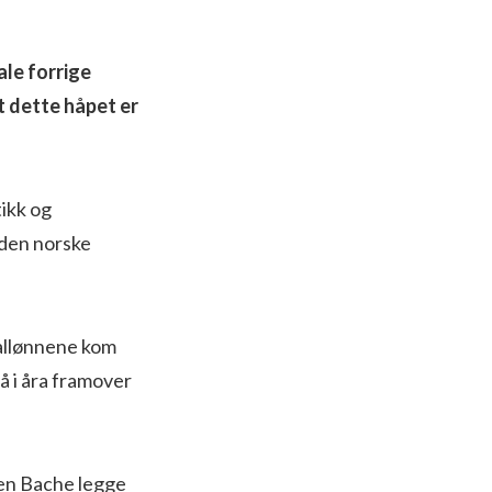
ale forrige
t dette håpet er
tikk og
 den norske
reallønnene kom
så i åra framover
den Bache legge