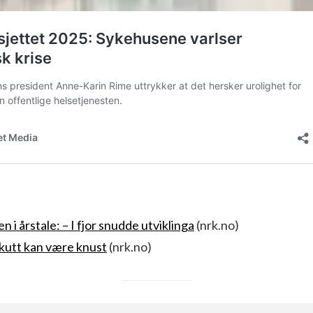
 i årstale: – I fjor snudde utviklinga
(nrk.no)
kutt kan være knust
(nrk.no)