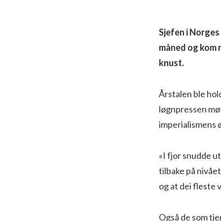
Sjefen i Norges
måned og kom me
knust.
Årstalen ble hold
løgnpressen møtt
imperialismens 
«I fjor snudde u
tilbake på nivået
og at dei fleste v
Også de som tjen