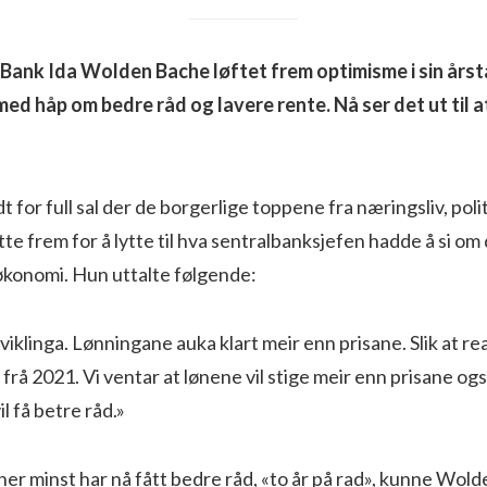
 Bank Ida Wolden Bache løftet frem optimisme i sin årst
d håp om bedre råd og lavere rente. Nå ser det ut til a
t for full sal der de borgerlige toppene fra næringsliv, poli
e frem for å lytte til hva sentralbanksjefen hadde å si om
økonomi. Hun uttalte følgende:
tviklinga. Lønningane auka klart meir enn prisane. Slik at 
 frå 2021. Vi ventar at lønene vil stige meir enn prisane og
il få betre råd.»
er minst har nå fått bedre råd, «to år på rad», kunne Wol