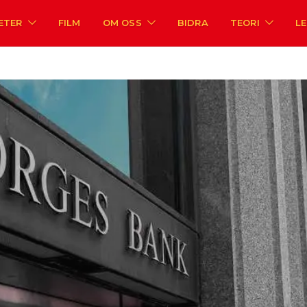
ETER
FILM
OM OSS
BIDRA
TEORI
L