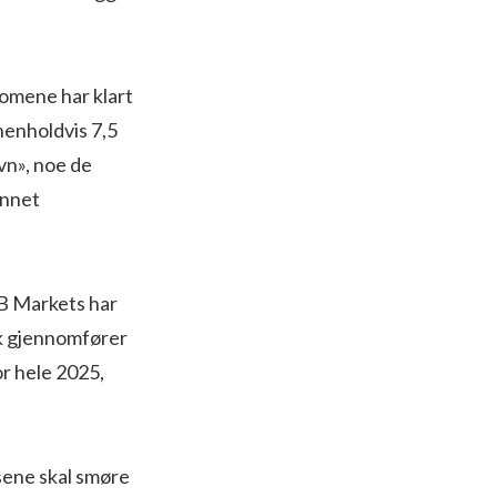
nomene har klart
henholdvis 7,5
vn», noe de
unnet
B Markets har
nk gjennomfører
or hele 2025,
sene skal smøre