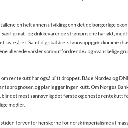
tallene en helt annen utvikling enn det de borgerlige øko
 Særlig mat- og drikkevarer og strømprisene har økt, med 
et siste året. Samtidig skal årets lønnsoppgjør «komme i ha
ene allerede varsler som «utfordrende» og «vanskelig» gr
om rentekutt har også blitt droppet. Både Nordea og DN
renteprognoser, og planlegger ingen kutt. Om Norges Ba
, blir det mest sannsynlig det første og eneste rentekutt f
lige medier.
tstiden forventer herskerne for norsk imperialisme at mas