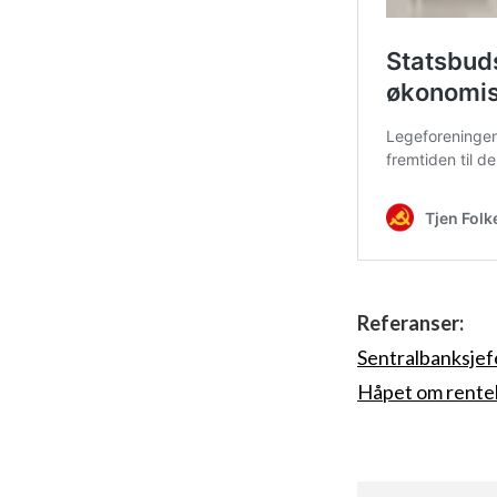
Referanser:
Sentralbanksjefen
Håpet om rente