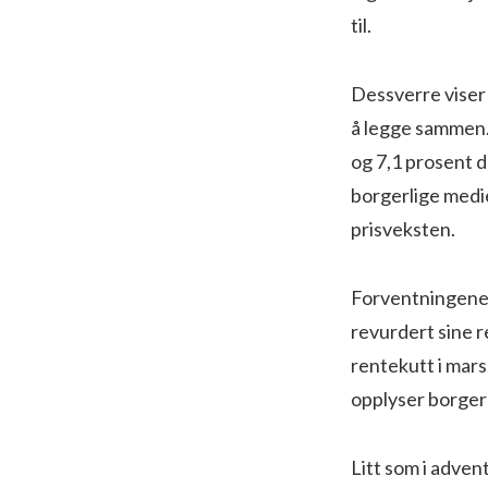
til.
Dessverre viser 
å legge sammen.
og 7,1 prosent d
borgerlige medi
prisveksten.
Forventningene 
revurdert sine 
rentekutt i mars
opplyser borger
Litt som i adven