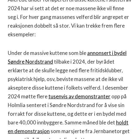
2024 har vi sett at det er noe massene ikke vil finne
seg i. For hver gang massenes velferd blir angrepet er
reaksjonen dobbelt så stor. Vi kan trekke frem flere
eksempeler:
Under de massive kuttene som ble
annonsert i bydel
Søndre Nordstrand
tilbake i 2024, der byrådet
erklærte at de skulle legge ned flere fritidsklubber,
psykiatrisk hjelp, osv, beviste massene at de ikke vil
akseptere disse kuttene i folkets velferd. I desember
2024 møtte flere
tusenvis av demonstranter
opp på
Holmlia senteret i Søndre Nordstrand for å vise sin
forrakt for disse kuttene, og dette er i en bydel med
bare 40,000 innbyggere. Samme måned ble det
holdt
en demonstrasjon
som marsjerte fra Jernbanetorget