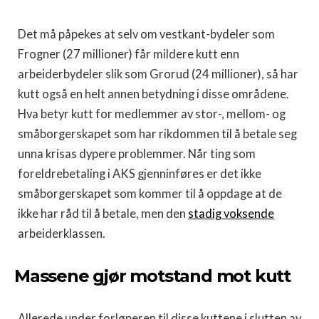
Det må påpekes at selv om vestkant-bydeler som
Frogner (27 millioner) får mildere kutt enn
arbeiderbydeler slik som Grorud (24 millioner), så har
kutt også en helt annen betydning i disse områdene.
Hva betyr kutt for medlemmer av stor-, mellom- og
småborgerskapet som har rikdommen til å betale seg
unna krisas dypere problemmer. Når ting som
foreldrebetaling i AKS gjenninføres er det ikke
småborgerskapet som kommer til å oppdage at de
ikke har råd til å betale, men den
stadig voksende
arbeiderklassen.
Massene gjør motstand mot kutt
Allerede under forløperen til disse kuttene i slutten av