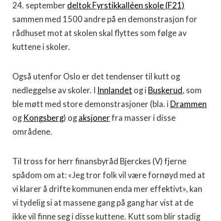
24. september
deltok Fyrstikkalléen skole (F21)
sammen med 1500 andre på en demonstrasjon for
rådhuset mot at skolen skal flyttes som følge av
kuttene i skoler.
Også utenfor Oslo er det tendenser til kutt og
nedleggelse av skoler. I
Innlandet
og i
Buskerud
, som
ble møtt med store demonstrasjoner (bla. i
Drammen
og
Kongsberg
) og
aksjoner
fra masser i disse
områdene.
Til tross for herr finansbyråd Bjerckes (V) fjerne
spådom om at: «Jeg tror folk vil være fornøyd med at
vi klarer å drifte kommunen enda mer effektivt», kan
vi tydelig si at massene gang på gang har vist at de
ikke vil finne seg i disse kuttene. Kutt som blir stadig