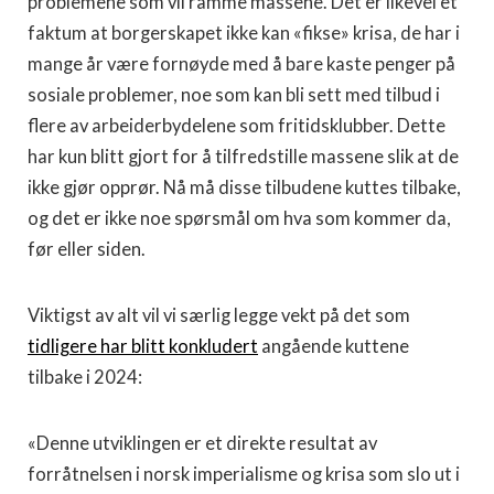
problemene som vil ramme massene. Det er likevel et
faktum at borgerskapet ikke kan «fikse» krisa, de har i
mange år være fornøyde med å bare kaste penger på
sosiale problemer, noe som kan bli sett med tilbud i
flere av arbeiderbydelene som fritidsklubber. Dette
har kun blitt gjort for å tilfredstille massene slik at de
ikke gjør opprør. Nå må disse tilbudene kuttes tilbake,
og det er ikke noe spørsmål om hva som kommer da,
før eller siden.
Viktigst av alt vil vi særlig legge vekt på det som
tidligere har
blitt konkludert
angående kuttene
tilbake i 2024:
«Denne utviklingen er et direkte resultat av
forråtnelsen i norsk imperialisme og krisa som slo ut i