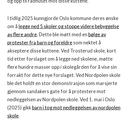
og opp til rådhuset mot disse kuttene.
I tidlig 2025 kunngjorde Oslo kommune deres ønske
om å
legge ned 5 skoler og stoppe videre bebyggelse
av flere andre
. Dette ble møtt med en
bølge av
protester fra barn og foreldre
som nektet å
akseptere disse kuttene. Ved Trosterud skole, kort
tid etter forslaget om å legge ned skolene, møtte
flere hundre masser opp i skolegården for å vise sin
forrakt for dette nye forslaget. Ved Nordpolen skole
ble det holdt en stor demonstrasjon som marsjerte
gjennom sandakers gate for å protestere mot
nedleggelsen av Nordpolen skole. Ved 1. mai i Oslo
(2025) gikk
barn i tog mot nedleggelsen av nordpolen
skole
.