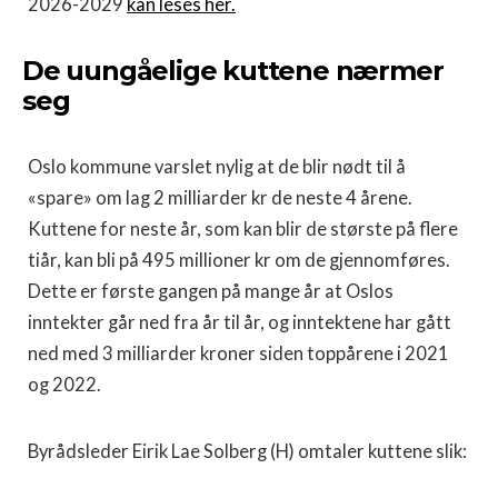
2026-2029
kan leses her.
De uungåelige kuttene nærmer
seg
Oslo kommune varslet nylig at de blir nødt til å
«spare» om lag 2 milliarder kr de neste 4 årene.
Kuttene for neste år, som kan blir de største på flere
tiår, kan bli på 495 millioner kr om de gjennomføres.
Dette er første gangen på mange år at Oslos
inntekter går ned fra år til år, og inntektene har gått
ned med 3 milliarder kroner siden toppårene i 2021
og 2022.
Byrådsleder Eirik Lae Solberg (H) omtaler kuttene slik: