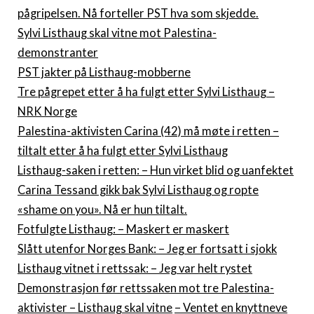
pågripelsen. Nå forteller PST hva som skjedde.
Sylvi Listhaug skal vitne mot Palestina-
demonstranter
PST jakter på Listhaug-mobberne
Tre pågrepet etter å ha fulgt etter Sylvi Listhaug –
NRK Norge
Palestina-aktivisten Carina (42) må møte i retten –
tiltalt etter å ha fulgt etter Sylvi Listhaug
Listhaug-saken i retten: – Hun virket blid og uanfektet
Carina Tessand gikk bak Sylvi Listhaug og ropte
«shame on you». Nå er hun tiltalt.
Fotfulgte Listhaug: – Maskert er maskert
Slått utenfor Norges Bank: – Jeg er fortsatt i sjokk
Listhaug vitnet i rettssak: – Jeg var helt rystet
Demonstrasjon før rettssaken mot tre Palestina-
aktivister – Listhaug skal vitne
– Ventet en knyttneve