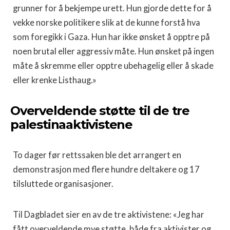
grunner for å bekjempe urett. Hun gjorde dette for å
vekke norske politikere slik at de kunne forstå hva
som foregikk i Gaza. Hun har ikke ønsket å opptre på
noen brutal eller aggressiv måte. Hun ønsket på ingen
måte å skremme eller opptre ubehagelig eller å skade
eller krenke Listhaug.»
Overveldende støtte til de tre
palestinaaktivistene
To dager før rettssaken ble det arrangert en
demonstrasjon med flere hundre deltakere og 17
tilsluttede organisasjoner.
Til Dagbladet sier en av de tre aktivistene: «Jeg har
fått overveldende mye støtte, både fra aktivister og