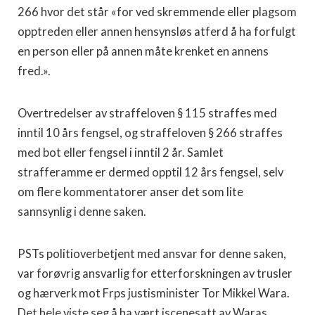
266 hvor det står «for ved skremmende eller plagsom
opptreden eller annen hensynsløs atferd å ha forfulgt
en person eller på annen måte krenket en annens
fred.».
Overtredelser av straffeloven § 115 straffes med
inntil 10 års fengsel, og straffeloven § 266 straffes
med bot eller fengsel i inntil 2 år. Samlet
strafferamme er dermed opptil 12 års fengsel, selv
om flere kommentatorer anser det som lite
sannsynlig i denne saken.
PSTs politioverbetjent med ansvar for denne saken,
var forøvrig ansvarlig for etterforskningen av trusler
og hærverk mot Frps justisminister Tor Mikkel Wara.
Det hele viste seg å ha vært iscenesatt av Waras