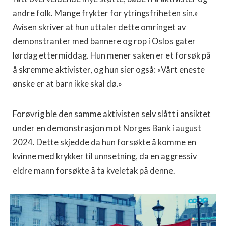
andre folk. Mange frykter for ytringsfriheten sin.»
Avisen skriver at hun uttaler dette omringet av
demonstranter med bannere og rop i Oslos gater
lørdag ettermiddag. Hun mener saken er et forsøk på
å skremme aktivister, og hun sier også: «Vårt eneste
ønske er at barn ikke skal dø.»
Forøvrig ble den samme aktivisten selv slått i ansiktet
under en demonstrasjon mot Norges Bank i august
2024. Dette skjedde da hun forsøkte å komme en
kvinne med krykker til unnsetning, da en aggressiv
eldre mann forsøkte å ta kveletak på denne.