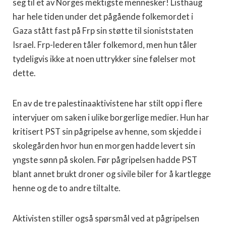
seg til et av Norges mektigste mennesker! Listhaug
har hele tiden under det pågående folkemordet i
Gaza stått fast på Frp sin støtte til sioniststaten
Israel. Frp-lederen tåler folkemord, men hun tåler
tydeligvis ikke at noen uttrykker sine følelser mot
dette.
En av de tre palestinaaktivistene har stilt opp i flere
intervjuer om saken i ulike borgerlige medier. Hun har
kritisert PST sin pågripelse av henne, som skjedde i
skolegården hvor hun en morgen hadde levert sin
yngste sønn på skolen. Før pågripelsen hadde PST
blant annet brukt droner og sivile biler for å kartlegge
henne og de to andre tiltalte.
Aktivisten stiller også spørsmål ved at pågripelsen