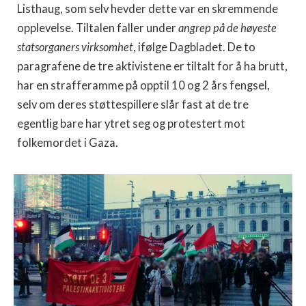
Listhaug, som selv hevder dette var en skremmende
opplevelse. Tiltalen faller under
angrep på de høyeste
statsorganers virksomhet
, ifølge Dagbladet. De to
paragrafene de tre aktivistene er tiltalt for å ha brutt,
har en strafferamme på opptil 10 og 2 års fengsel,
selv om deres støttespillere slår fast at de tre
egentlig bare har ytret seg og protestert mot
folkemordet i Gaza.