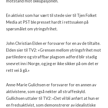
motstand mot okkupasjonen.
En aktivist som har vært til stede sier til Tjen Folket
Media at PST ble presset hardt i rettssaken på
spørsmålet om ytringsfrihet.
John Christian Elden er forsvarer for en av de tiltalte.
Elden sier til TV2: «Grensen mellom ytringsfrihet mot
partiledere og straffbar plagsom adferd blir stadig
snevret inn i Norge, og jeg er ikke sikker på om det er
rett vei å gå.»
Anne-Marie Gulichsen er forsvarer for en annen av
aktivistene, som også nekter all straffeskyld.
Gullichsen uttaler til TV2: «Det vil bli anført at hun er
en fredsaktivist, som demonstrerer av idealistiske