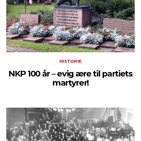
HISTORIE
NKP 100 år – evig ære til partiets
martyrer!