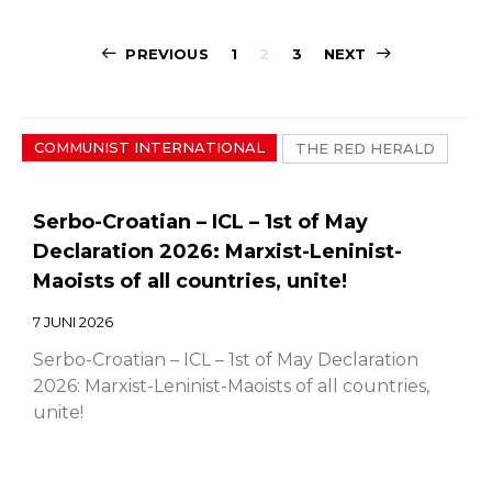
Sidepaginerin
PREVIOUS
1
2
3
NEXT
COMMUNIST INTERNATIONAL
THE RED HERALD
Serbo-Croatian – ICL – 1st of May
Declaration 2026: Marxist-Leninist-
Maoists of all countries, unite!
7 JUNI 2026
Serbo-Croatian – ICL – 1st of May Declaration
2026: Marxist-Leninist-Maoists of all countries,
unite!